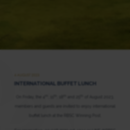
4 AUGUST 2023
INTERNATIONAL BUFFET LUNCH
th
th
th
th
On Friday, the 4
, 11
, 18
and 25
of August 2023,
members and guests are invited to enjoy international
buffet lunch at the RBSC Winning Post.