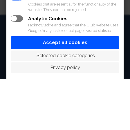
Cookies that are essential for the functionality of the
website. They can not be rejected.
Analytic Cookies
HOME
I acknowledge and agree that the Club website uses
Google Analytics to collect pages visited statistic.
ABOUT
Accept all cookies
FACILITIES
 Selected cookie categories
SPORTS
Privacy policy
RACING
POLO CLUB
NEWS & EVENTS
CONTACT
MEMBERS