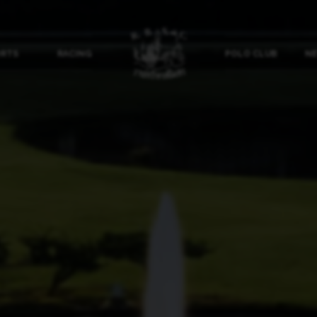
ORTS
RACING
POLO CLUB
NE