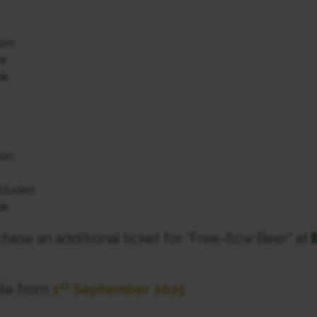
son
ve
nk
son
ncluded
nk
se an additional ticket for “Free-flow Beer” at
st
ble from
1
September 2025