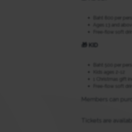
Baht 800 per per
Ages 13 and abo
Free-flow soft dri
🎁
KID
Baht 500 per per
Kids ages 2-12
1 Christmas gift i
Free-flow soft dri
Members can purcha
Tickets are availa