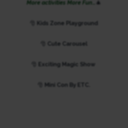
More activities More Fun…
🎄
🎅
Kids Zone Playground
🎅
Cute Carousel
🎅
Exciting Magic Show
🎅
Mini Con By ETC.