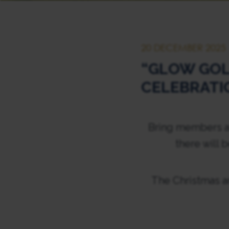
20 DECEMBER 2025
“GLOW GOL
CELEBRATI
Bring members an
there will 
The Christmas a