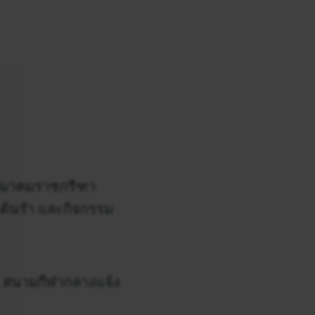
งสมาคมราชกรีฑา
ต้นรำ และกิจกรรม
 ณ สนามกีฬากลางแจ้ง