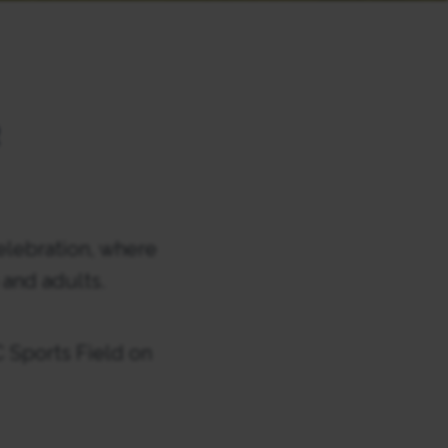
R
elebration, where
 and adults.
 Sports Field on