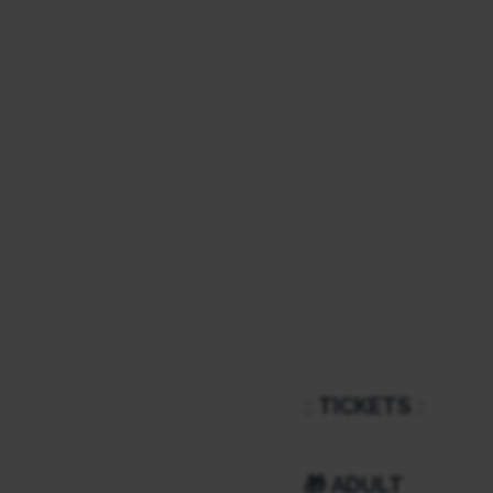
::
TICKETS
::
🎁
ADULT