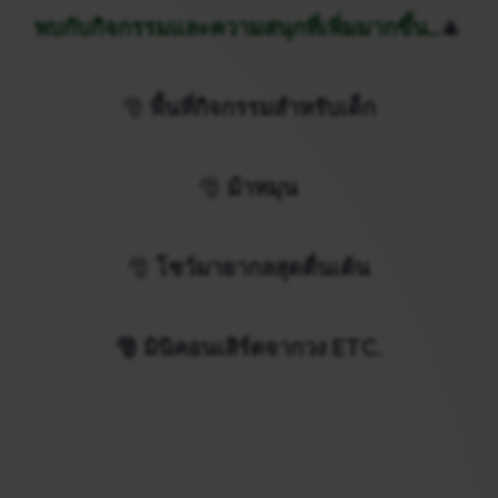
พบกับกิจกรรมและความสนุกที่เพิ่มมากขึ้น…
🎄
🎅
พื้นที่กิจกรรมสำหรับเด็ก
🎅
ม้าหมุน
🎅
โชว์มายากลสุดตื่นเต้น
🎅 มินิคอนเสิร์ตจากวง ETC.