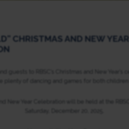
D” CHRISTMAS AND NEW YEA
ON
d guests to RBSC’s Christmas and New Year’s c
be plenty of dancing and games for both children
nd New Year Celebration will be held at the RBSC
Saturday, December 20, 2025.