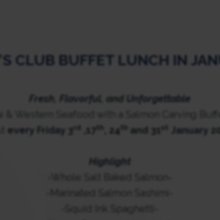
’S CLUB BUFFET LUNCH IN JA
Fresh, Flavorful, and Unforgettable
ai & Western Seafood with a Salmon Carving Buff
rd
th
th
st
st
every Friday 3
,17
, 24
and 31
January 2
Highlight
-Whole Salt Baked Salmon-
-Marinated Salmon Sashimi-
-Squid Ink Spaghetti-