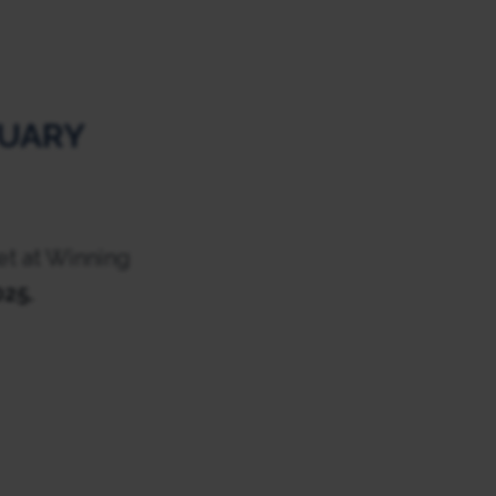
NUARY
et at Winning
025.