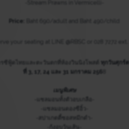
-Stream Prawns in Vermicelli-
Price:
Baht 690/adult and Baht 490/child
rve your seating at LINE @RBSC or 028 7272 ext.
รซีฟู้ดไทยและตะวันตกที่ห้องวินนิงโพสต์
ทุกวันศุก
ที่ 3, 17, 24 และ 31 มกราคม 256
8
เมนูพิเศษ
-แซลมอนทั้งตัวอบเกลือ-
-แซลมอนดองซีอิ้ว-
-สปาเกตตี้ซอสหมึกดำ-
-กุ้งอบวุ้นเส้น-