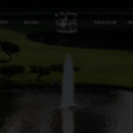
ORTS
RACING
POLO CLUB
NE