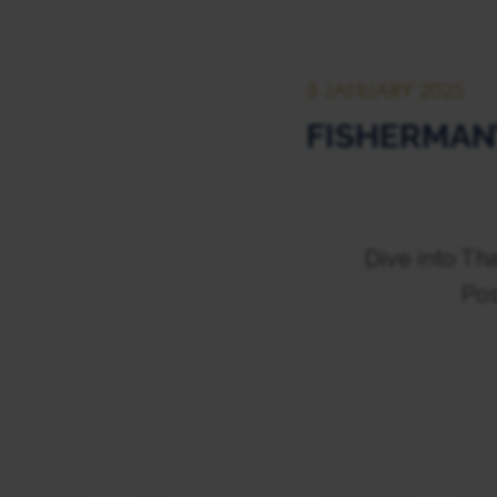
3 JANUARY 2025
FISHERMAN
Dive into Th
Po