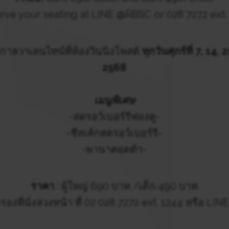
rve your seating at LINE @RBSC or 028 7272 ext.
กาลวาเลนไทน์ที่ห้องวินนิงโพสต์
ทุกวันศุกร์ที่ 7, 14
2568
เมนูพิเศษ
-สตรอว์เบอร์รีฟองดู-
-ชีสเค้กสตรอว์เบอร์รี-
-พานาคอตต้า-
ราคา
: ผู้ใหญ่ 690 บาท /เด็ก 490 บาท
องที่นั่งล่วงหน้า ที่ 02 028 7272 ext. 1244 หรือ L