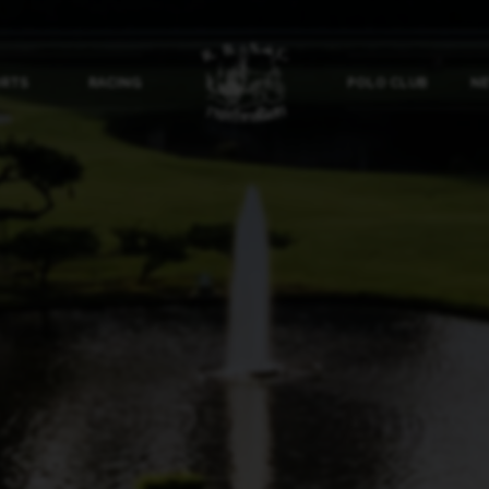
ORTS
RACING
POLO CLUB
NE