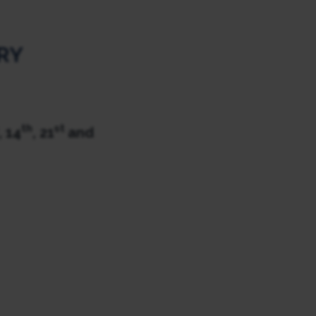
RY
th
st
, 14
, 21
and