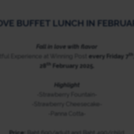
OVE BUFFET LUNCH IN FEBRUA
Fall in love with flavor
th
htful Experience at Winning Post
every Friday 7
th
28
February 2025.
Highlight
-Strawberry Fountain-
-Strawberry Cheesecake-
-Panna Cotta-
Price:
Baht 690/adult and Baht 490/child