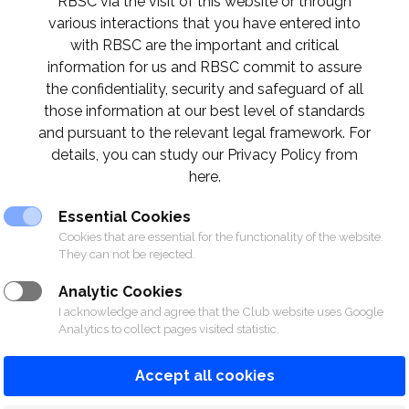
RBSC via the visit of this website or through
various interactions that you have entered into
with RBSC are the important and critical
information for us and RBSC commit to assure
the confidentiality, security and safeguard of all
those information at our best level of standards
and pursuant to the relevant legal framework. For
details, you can study our Privacy Policy from
here.
Essential Cookies
Cookies that are essential for the functionality of the website.
They can not be rejected.
Analytic Cookies
I acknowledge and agree that the Club website uses Google
Analytics to collect pages visited statistic.
Accept all cookies