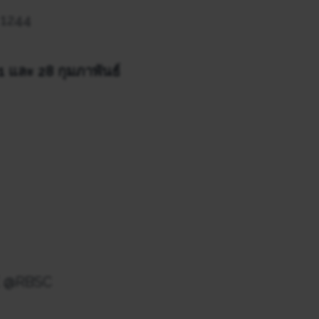
 1244
, 21 และ 28
กุมภาพันธ์
INE @RBSC