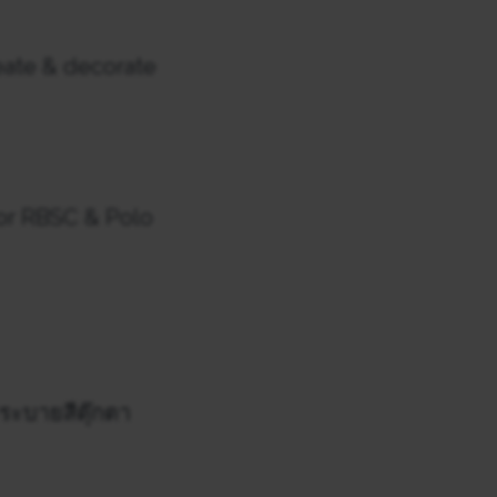
create & decorate
or RBSC & Polo
ระบายสีตุ๊กตา