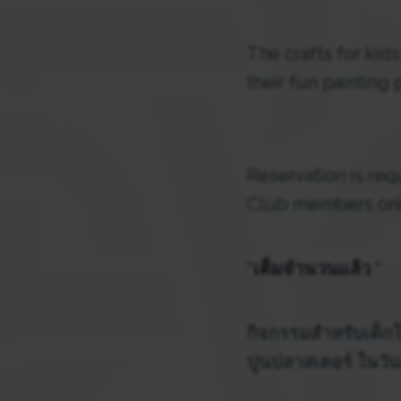
The crafts for kids
their fun painting 
Reservation is req
Club members onl
*เต็มจำนวนแล้ว *
กิจกรรมสำหรับเด็กใ
ปูนปลาสเตอร์ ในวัน