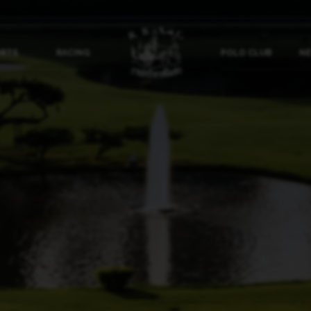
ORTS
RACING
POLO CLUB
NE