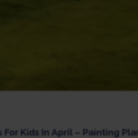
 For Kids In April – Painting Pla