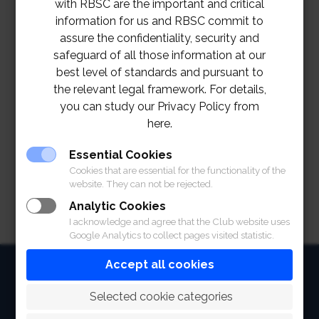
with RBSC are the important and critical
information for us and RBSC commit to
assure the confidentiality, security and
safeguard of all those information at our
best level of standards and pursuant to
the relevant legal framework. For details,
you can study our Privacy Policy from
here.
Essential Cookies
Cookies that are essential for the functionality of the
website. They can not be rejected.
Analytic Cookies
I acknowledge and agree that the Club website uses
Google Analytics to collect pages visited statistic.
Accept all cookies
HOME
 Selected cookie categories
ABOUT