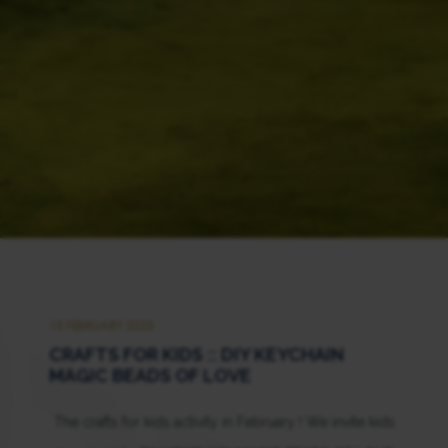
15 FEBRUARY 2025
CRAFTS FOR KIDS :: DIY KEYCHAIN
MAGIC BEADS OF LOVE
The crafts for kids activity in February ! We invite kids