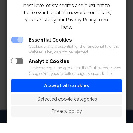
ในกรณีที่สมาชิกลงทะเบียนจองและไม่มา
best level of standards and pursuant to
ร่วมกิจกรรม โดยไม่ได้แจ้งฝ่ายจัดการล่วง
the relevant legal framework. For details,
หน้า ขอสงวนสิทธิ์ในการยกเลิกการจองใน
you can study our Privacy Policy from
กิจกรรมครั้งต่อไป
here.
สมาชิก 1 ท่าน รับชุดอุปกรณ์ 1 ชุดเท่านั้น
Essential Cookies
ขอขอบพระคุณในความเข้าใจจากทุกท่าน
Cookies that are essential for the functionality of the
website. They can not be rejected.
Analytic Cookies
I acknowledge and agree that the Club website uses
Google Analytics to collect pages visited statistic.
Accept all cookies
 Selected cookie categories
Privacy policy
HOME
ABOUT