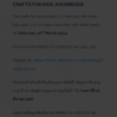
CRAFTS FOR KIDS: AQUABEADS
The crafts for kids activity is in February! We invite
kids ages 3-12 to make a keychain with water beads
th
on
Saturday, 16
March 2024.
For more information: 02-028-7272 ext. 1154, 1157
Register at ::
https://forms.office.com/r/nREgSnk9gA?
origin=lprLink
กิจกรรมสำหรับเด็กในเดือนกุมภาพันธ์นี้ เชิญสมาชิกอายุ
3-12 ปี ประดิษฐ์พวงกุญแจจากลูกปัดน้ำ ในวั
นเสาร์ที่ 16
มีนาคม 2567
สอบถามข้อมูลเพิ่มเติมกรุณาติดต่อ: 02-028-7272 ต่อ