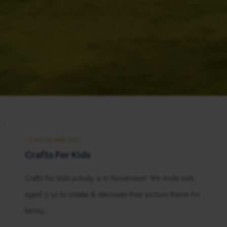
12 NOVEMBER 2022
Crafts For Kids
Crafts for kids activity is in November! We invite kids
aged 3-12 to create & decorate their picture frame for
family.