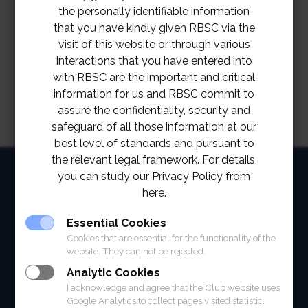
กรุณาสำรองที่นั่งล่วงหน้าที่ 02 028 7272 ต่อ 2129
the personally identifiable information
กิจกรรมไม่มีค่าใช้จ่าย และสำหรับสมาชิกสมาคม
that you have kindly given RBSC via the
visit of this website or through various
ราชกรีฑาสโมสร และโปโลคลับเท่านั้น
interactions that you have entered into
with RBSC are the important and critical
information for us and RBSC commit to
assure the confidentiality, security and
safeguard of all those information at our
best level of standards and pursuant to
the relevant legal framework. For details,
HOME
you can study our Privacy Policy from
here.
ABOUT
Essential Cookies
FACILITIES
Cookies that are essential for the functionality of the
website. They can not be rejected.
SPORTS
Analytic Cookies
I acknowledge and agree that the Club website uses
RACING
Google Analytics to collect pages visited statistic.