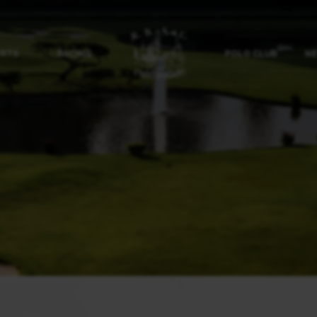
ORTS
RACING
POLO CLUB
NE