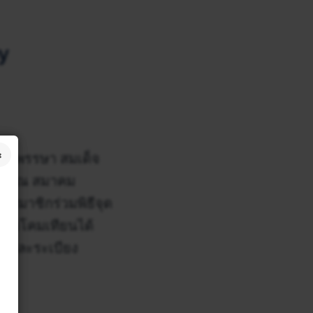
y
นมพรรษา สมเด็จ
2566 ณ สมาคม
มาชิกร่วมพิธีจุด
้รับโคมเทียนได้
ร และระเบียง