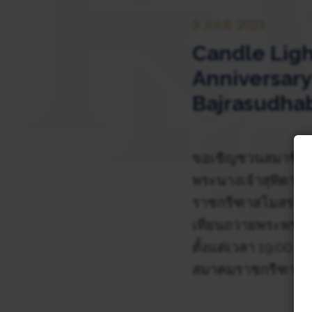
3 JUNE 2023
Candle Lig
Anniversary
Bajrasudha
ขอเชิญชวนสมาชิกร
พระนางเจ้าสุทิดา พ
ราชกรีฑาสโมสร แล
เทียนถวายพระพรชัยม
ตั้งแต่เวลา 19:00
สมาคมราชกรีฑาสโ