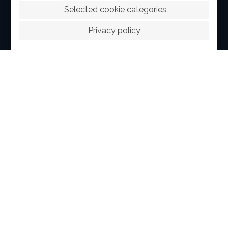
 Selected cookie categories
ABOUT
Privacy policy
FACILITIES
SPORTS
RACING
POLO CLUB
NEWS & EVENTS
CONTACT
MEMBERS