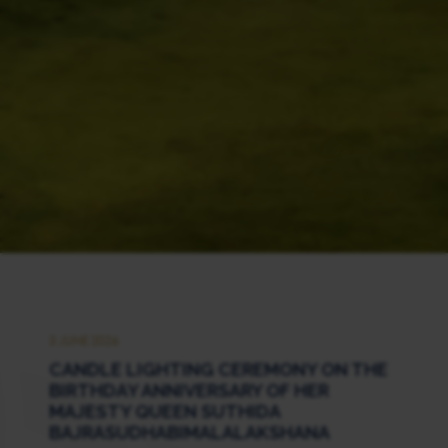
3 JUNE 2026
CANDLE LIGHTING CEREMONY ON THE
BIRTHDAY ANNIVERSARY OF HER
MAJESTY QUEEN SUTHIDA
BAJRASUDHABIMALALAKSHANA