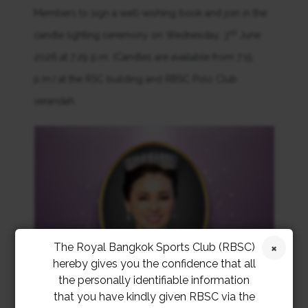
Members to sign a well-wishing book and join in the
rd
candle lighting ceremony on Wednesday, 3
June
2026 at 7:29 p.m. (Candles are available from 7:15
p.m.) at the RSC building and RBSC Polo Club
verandah.
The Royal Bangkok Sports Club (RBSC)
hereby gives you the confidence that all
the personally identifiable information
that you have kindly given RBSC via the