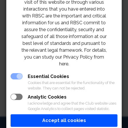
visit of this website or through various
interactions that you have entered into
with RBSC are the important and critical
information for us and RBSC commit to
assure the confidentiality, security and
safeguard of all those information at our
best level of standards and pursuant to
the relevant legal framework. For details,
you can study our Privacy Policy from
here.
Essential Cookies
Cookies that are essential for the functionality of the
website. They can not be rejected.
Analytic Cookies
I acknowledge and agree that the Club website uses
Google Analytics to collect pages visited statistic.
Accept all cookies
HOME