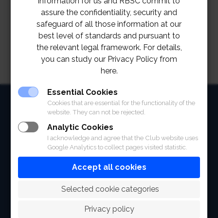
information for us and RBSC commit to
assure the confidentiality, security and
safeguard of all those information at our
best level of standards and pursuant to
the relevant legal framework. For details,
you can study our Privacy Policy from
here.
Essential Cookies
HOME
Cookies that are essential for the functionality of the
website. They can not be rejected.
ABOUT
Analytic Cookies
I acknowledge and agree that the Club website uses
FACILITIES
Google Analytics to collect pages visited statistic.
SPORTS
Accept all cookies
RACING
 Selected cookie categories
POLO CLUB
Privacy policy