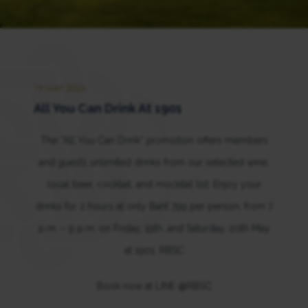
19 MAY 2023
All You Can Drink At 1901
The “All You Can Drink” promotion offers members
and guests unlimited drinks from our selected wine,
local beer, cocktail, and mocktail list. Enjoy your
drinks for 2 hours at only Baht 799 per person, from 7
p.m. – 9 p.m. on Friday, 19th, and Saturday, 20th May
at 1901, RBSC
Book now at LINE @RBSC