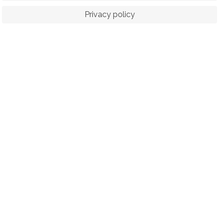
Privacy policy
ORTS
RACING
POLO CLUB
N
© 2026 The Royal Bangkok Sports Club