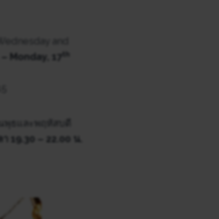
ry Wednesday and
th
– Monday, 17
15
ันพุธและพฤหัสบดี
เวลา 19.30 – 22.00 น.