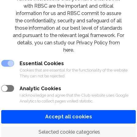
with RBSC are the important and critical
information for us and RBSC commit to assure
the confidentiality, security and safeguard of all
those information at our best level of standards
and pursuant to the relevant legal framework. For
details, you can study our Privacy Policy from
here.
Essential Cookies
Cookies that are essential for the functionality of the website.
They can not be rejected.
Analytic Cookies
I acknowledge and agree that the Club website uses Google
Analytics to collect pages visited statistic.
Accept all cookies
 Selected cookie categories