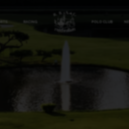
ORTS
RACING
POLO CLUB
NE