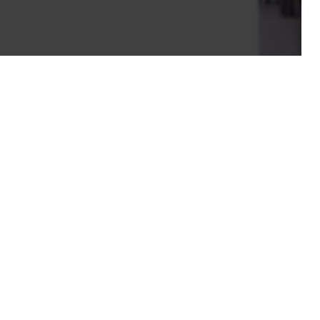
HOME
ABOUT
FACILITIES
SP