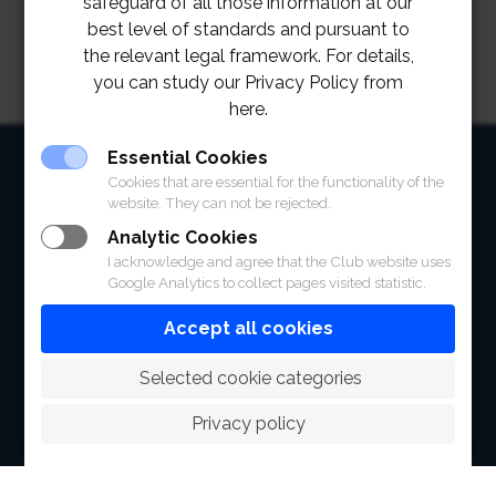
safeguard of all those information at our
best level of standards and pursuant to
the relevant legal framework. For details,
you can study our Privacy Policy from
here.
HOME
Essential Cookies
Cookies that are essential for the functionality of the
website. They can not be rejected.
ABOUT
Analytic Cookies
FACILITIES
I acknowledge and agree that the Club website uses
Google Analytics to collect pages visited statistic.
SPORTS
Accept all cookies
RACING
 Selected cookie categories
POLO CLUB
Privacy policy
NEWS & EVENTS
CONTACT