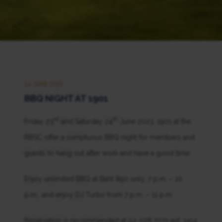
24 JUNE 2023
BBQ NIGHT AT 1901
rd
th
Friday 23
and Saturday 24
June 2023, 1901 at the
RBSC offer a sumptuous BBQ night for members and
guests to hang out after work and have a good time.
Enjoy unlimited BBQ at Baht 890 only, 7 p.m. – 10
p.m., and enjoy DJ Turbo from 7 p.m. – 11 p.m.
Reservation is recommended at 02 028 7272 ext. 1414