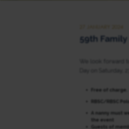
27 JANUARY 2024
59th Family
We look forward t
Day on Saturday, 2
Free of charge.
RBSC/RBSC Polo
A nanny must we
the event
Guests of memb