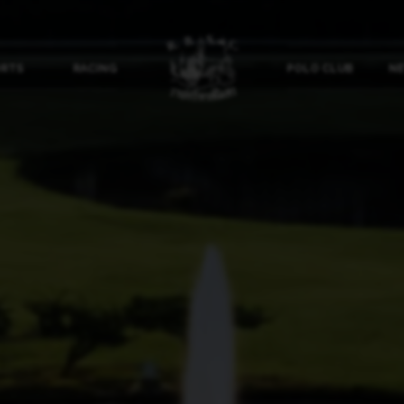
ORTS
RACING
POLO CLUB
NE