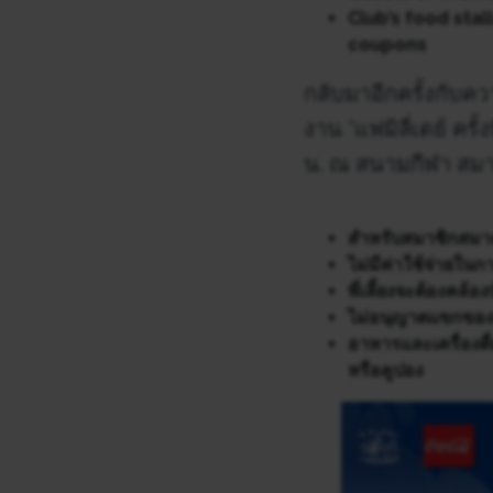
Club’s food sta
coupons
กลับมาอีกครั้งกั
งาน “แฟมิลี่เดย์ ครั
น. ณ สนามกีฬา ส
สำหรับสมาชิกสมา
ไม่มีค่าใช้จ่ายในก
พี่เลี้ยงจะต้องคล้
ไม่อนุญาตแขกของ
อาหารและเครื่องด
หรือคูปอง