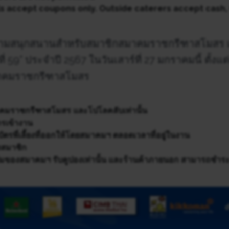
lls accept coupons only. Outside caterers accept cash
บความสนุกสนานสำหรับสมาชิกสมาคมราชกรีฑาสโมสร
้งที่ 59” ประจำปี 2567 ในวันเสาร์ที่ 27 มกราคมนี้ ตั้งแ
มาคมราชกรีฑาสโมสร
คมราชกรีฑาสโมสร และโปโลคลับเท่านั้น
ารเข้างาน
องบัตรพี่เลี้ยงที่ออกให้โดยสมาคมฯ ตลอดเวลาที่อยู่ในงาน
สมาชิก
ื่มของสมาคมฯ รับคูปองเท่านั้น และร้านค้าภายนอก สามารถชำระ