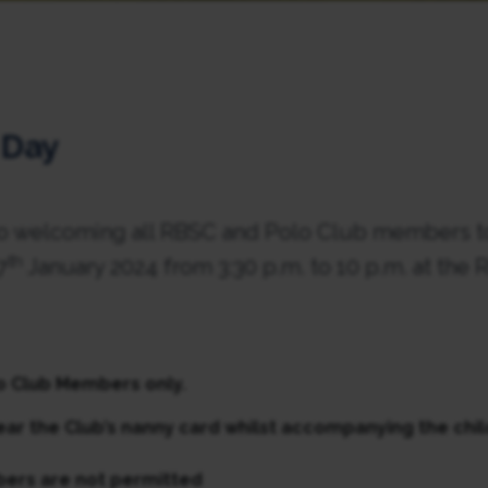
 Day
o welcoming all RBSC and Polo Club members t
th
7
January 2024 from 3:30 p.m. to 10 p.m. at the 
 Club Members only.
ar the Club’s nanny card whilst accompanying the chi
ers are not permitted