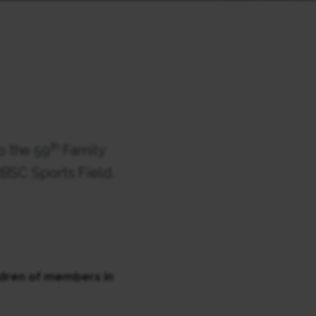
th
o the 59
Family
RBSC Sports Field.
ldren of members in