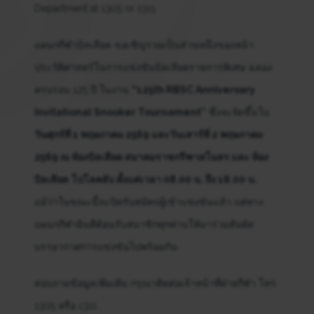
Department at 1305 or 1311
แผนกกีฬาบิลเลียด ขอเชิญร่วมเป็นส่วนหนึ่งของหน้า
ประวัติศาสตร์ในการแข่งขันบิลเลียดรายการพิเศษ ฉลอง
ครบรอบ 125 ปี ในงาน
“125th RBSC Anniversary
Invitational Snooker Tournament”
ซึ่งจะจัดขึ้นใน
วันศุกร์ที่ 1 พฤษภาคม 2569 และวันเสาร์ที่ 2 พฤษภาคม
2569 ณ ห้องบิลเลียด สมาคมราชกรีฑาสโมสร และ
ห้อง
บิลเลียด
โปโลคลับ ตั้งแต่เวลา 08.00 น. ถึง 18.00 น.
แม้ว่าในขณะนี้จะปิดรับสมัครผู้เข้าแข่งขันแล้ว แต่ทาง
แผนกกีฬายินดีต้อนรับสมาชิกทุกท่านให้มาร่วมสัมผัส
บรรยากาศการแข่งขันไปพร้อมกัน
สอบถามข้อมูลเพิ่มเติม กรุณาติดต่อเจ้าหน้าที่ฝ่ายกีฬา โทร.
1305 หรือ 1311