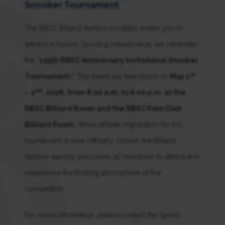
Snooker Tournament
The RBSC Billiard Section cordially invites you to
witness a historic sporting milestone as we celebrate
the “
125th RBSC Anniversary Invitational Snooker
st
Tournament.”
The event will take place on
May 1
nd
– 2
, 2026, from 8:00 a.m. to 6:00 p.m. at the
RBSC Billiard Room and the RBSC Polo Club
Billiard Room.
While athlete registration for this
tournament is now officially closed, the Billiard
Section warmly welcomes all members to attend and
experience the thrilling atmosphere of the
competition.
For more information, please contact the Sports