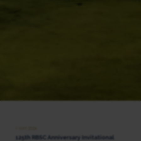
1 MAY 2026
125th RBSC Anniversary Invitational