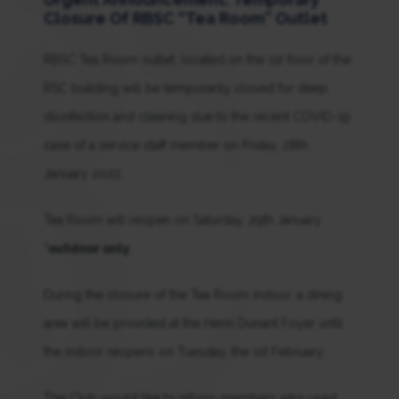
Closure Of RBSC “Tea Room” Outlet
RBSC Tea Room outlet, located on the 1st floor of the
RSC building will be temporarily closed for deep
disinfection and cleaning due to the recent COVID-19
case of a service staff member on Friday, 28th
January 2022.
Tea Room will reopen on Saturday, 29th January
*outdoor only
.
During the closure of the Tea Room indoor, a dining
area will be provided at the Henri Dunant Foyer until
the indoor reopens on Tuesday, the 1st February.
The Club would like to inform members who used