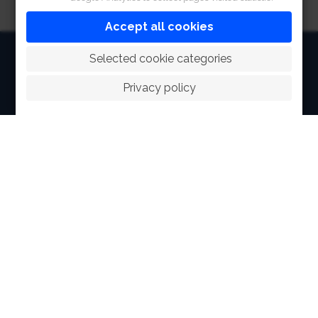
Accept all cookies
HOME
 Selected cookie categories
ABOUT
Privacy policy
FACILITIES
SPORTS
RACING
POLO CLUB
NEWS & EVENTS
CONTACT
MEMBERS