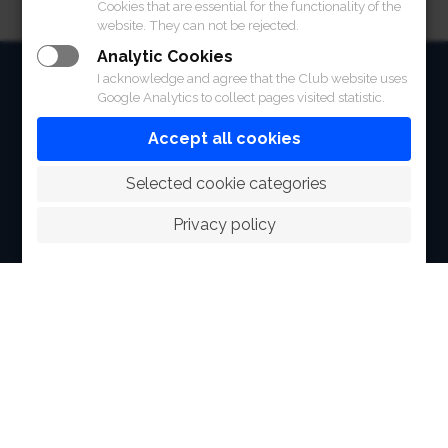
Cookies that are essential for the functionality of the
website. They can not be rejected.
Analytic Cookies
HOME
I acknowledge and agree that the Club website uses
Google Analytics to collect pages visited statistic.
ABOUT
Accept all cookies
FACILITIES
 Selected cookie categories
SPORTS
Privacy policy
RACING
POLO CLUB
NEWS & EVENTS
CONTACT
MEMBERS