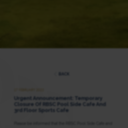
BACK
27 FEBRUARY 2022
Urgent Announcement: Temporary
Closure Of RBSC Pool Side Cafe And
3rd Floor Sports Cafe
Please be informed that the RBSC Pool Side Cafe and