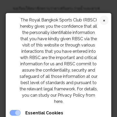
ขอเรียนให้สมาชิกทราบว่าคาเฟ่ริมสระว่ายน้ำและคาเฟ่
คอร์ทแบดมินตัน สมาคมราชกรีฑาสโมสร จะปิดบริการ
The Royal Bangkok Sports Club (RBSC)
เพื่อทำความสะอาดในวันจันทร์ที่ 28 กุมภาพันธ์ 2565
hereby gives you the confidence that all
the personally identifiable information
จนถึงวันอังคารที่ 1 มีนาคม 2565 เนื่องจากกรณีพนักงาน
that you have kindly given RBSC via the
บริการที่ติดเชื้อโควิด-19 และจะกลับมาเปิดให้บริการตาม
visit of this website or through various
ปกติในวันพุธที่ 2 มีนาคม 2565
interactions that you have entered into
with RBSC are the important and critical
information for us and RBSC commit to
สมาคมฯ ขอให้สมาชิกที่ได้เข้ามาใช้บริการในบริเวณดัง
assure the confidentiality, security and
กล่าวในช่วงสัปดาห์ที่ผ่านมาสังเกตอาการ สมาคมฯ ต้อง
safeguard of all those information at our
ขออภัยเป็นอย่างยิ่งสำหรับความไม่สะดวกที่เกิดขึ้น และขอ
best level of standards and pursuant to
the relevant legal framework. For details,
ขอบพระคุณสำหรับความเข้าใจจากทุกท่าน
you can study our Privacy Policy from
here.
Essential Cookies