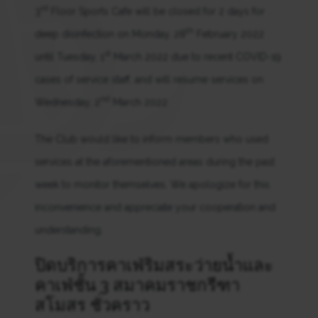
rd
3
Floor Sports Cafe will be closed for 2 days for
th
deep disinfection on Monday, 28
February 2022
st
until Tuesday, 1
March 2022 due to recent COVID-19
cases of service staff, and will resume services on
nd
Wednesday, 2
March 2022
The Club would like to inform members who used
services at the aforementioned areas during the past
week to monitor themselves. We apologize for this
inconvenience and appreciate your cooperation and
understanding.
ปิดบริการคาเฟ่ริมสระว่ายน้ำและ
คาเฟ่ชั้น 3 สมาคมราชกรีฑา
สโมสร ชั่วคราว