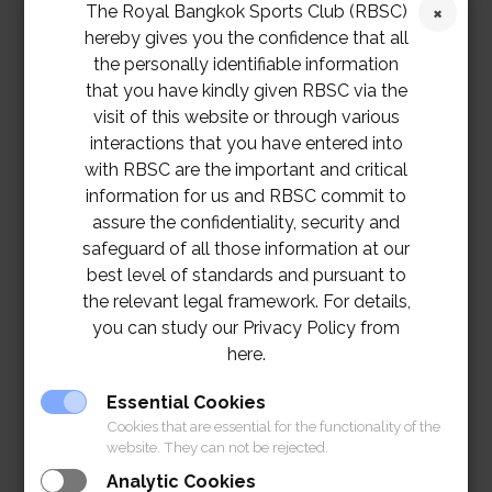
The Royal Bangkok Sports Club (RBSC)
บิลเลียด
hereby gives you the confidence that all
บริดจ์ และหมากรุก
the personally identifiable information
ลีลาศ
that you have kindly given RBSC via the
ขี่ม้า
visit of this website or through various
ลู่วิ่ง
interactions that you have entered into
ลอนโบว์ล
with RBSC are the important and critical
ห้องฟิตเนส
information for us and RBSC commit to
ชี่กง
assure the confidentiality, security and
ฟุตบอล
safeguard of all those information at our
สระว่ายน้ำ
best level of standards and pursuant to
ปิงปอง
the relevant legal framework. For details,
เทนนิส
you can study our Privacy Policy from
here.
อาหารและเครื่องดื่ม
Essential Cookies
สมาคมราชกรีฑาสโมสร
Cookies that are essential for the functionality of the
website. They can not be rejected.
เปิดบริการทุกห้องอาหาร ยกเว้น วินนิ่งโพสต์
Analytic Cookies