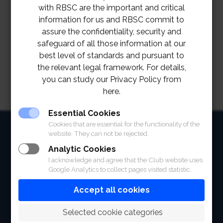
ราชกรีฑาสโมสร โปโลคลับ เดือนธันวาคม 2565
with RBSC are the important and critical
information for us and RBSC commit to
RBSC POLO CLUB JOB VACANCIES
assure the confidentiality, security and
DECEMBER 2022
Download
safeguard of all those information at our
best level of standards and pursuant to
the relevant legal framework. For details,
you can study our Privacy Policy from
here.
Essential Cookies
Cookies that are essential for the functionality of the
HOME
website. They can not be rejected.
ABOUT
Analytic Cookies
I acknowledge and agree that the Club website uses
FACILITIES
Google Analytics to collect pages visited statistic.
Accept all cookies
SPORTS
 Selected cookie categories
RACING