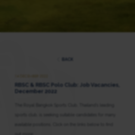
BACK
14 DECEMBER 2022
RBSC & RBSC Polo Club: Job Vacancies,
December 2022
The Royal Bangkok Sports Club, Thailand’s leading
sports club, is seeking suitable candidates for many
available positions. Click on the links below to find
out more: