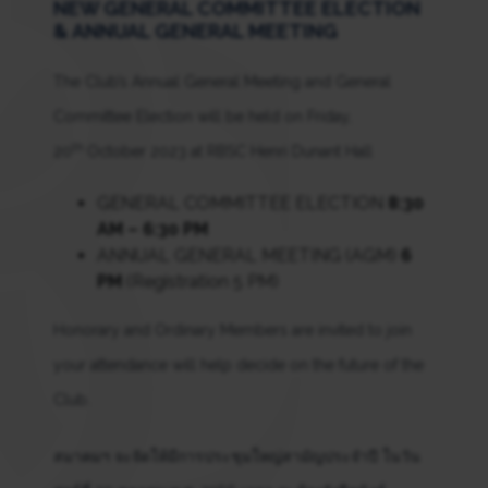
NEW GENERAL COMMITTEE ELECTION
& ANNUAL GENERAL MEETING
The Club’s Annual General Meeting and General
Committee Election will be held on Friday,
th
20
October 2023 at RBSC Henri Dunant Hall
GENERAL COMMITTEE ELECTION
8:30
AM – 6:30 PM
ANNUAL GENERAL MEETING (AGM)
6
PM
(Registration 5 PM)
Honorary and Ordinary Members are invited to join
your attendance will help decide on the future of the
Club.
สมาคมฯ จะจัดให้มีการประชุมใหญ่สามัญประจำปี ในวัน