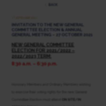
BACK
17 SEPTEMBER 2021
INVITATION TO THE NEW GENERAL
COMMITTEE ELECTION & ANNUAL
GENERAL MEETING – 27 OCTOBER 2021
NEW GENERAL COMMITTEE
ELECTION
FOR 2021/2022 –
2022/2023 TERM:
8:30 a.m. – 6:30 p.m.
Honorary Members and Ordinary Members wishing
to exercise their voting rights for the new General
Committee Election must attend
ON SITE/IN