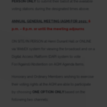
PERSON ONLY
to submit their ballot at the available
voting stations during the designated times above.
ANNUAL GENERAL MEETING (AGM) FOR 2021:
6
p.m. – 8 p.m. or until the meeting adjourns
ON SITE/IN PERSON at Henri Dunant Hall
or
ONLINE
via WebEX system for viewing the broadcast and on a
Digital Access Platform (DAP) system to vote
For/Against/Abstention on AGM Agenda Items,
Honorary and Ordinary Members wishing to exercise
their voting rights at the AGM are able to participate
by choosing
ONE OPTION
ONLY
based on the
following two channels: