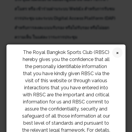
สโมสร หรือ เข้าร่วมผ่านระบบ WebEx สำหรับการรับชม
การประชุม และระบบ Digital Access Platform (DAP)
สำหรับการลงคะแนนรับรอง หรือไม่รับรอง หรือไม่ออก
ความเห็น ในแต่ละวาระการประชุม
การเข้าประชุมด้วยตนเอง
ณ ห้องอังรีดูนังต์
The Royal Bangkok Sports Club (RBSC)
ไม่จำเป็นต้องลงทะเบียนล่วงหน้า ทั้งนี้ อาจมี
hereby gives you the confidence that all
ข้อจำกัดจำนวนผู้เข้าร่วมการประชุมซึ่งจะ
the personally identifiable information
เป็นไปตามข้อกำหนดโดยกรุงเทพมหานครใน
that you have kindly given RBSC via the
ช่วงเวลานั้น ตามสถานการณ์การแพร่ระบาด
visit of this website or through various
ของ โรคโควิด-19
หรือ
interactions that you have entered into
การเข้าร่วมประชุมผ่านระบบออนไลน์
with RBSC are the important and critical
สมาชิกจำเป็นต้องลงทะเบียนล่วงหน้าเท่านั้น
information for us and RBSC commit to
สมาคมฯ จะเปิดระบบให้
ลงทะเบียนระหว่าง
assure the confidentiality, security and
วันที่
12 – 26 ตุลาคม 2564 (จนถึงเวลา
safeguard of all those information at our
17:00 น.)
best level of standards and pursuant to
the relevant legal framework. For details,