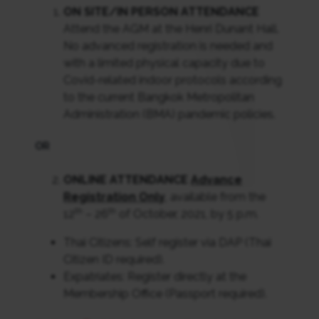
ON SITE/IN PERSON ATTENDANCE
Attend the AGM at the Henri Dunant Hall.
No advanced registration is needed and
with a limited physical capacity due to
Covid-related indoor protocols according
to the current Bangkok Metropolitan
Administration (BMA) pandemic policies.
OR
ONLINE ATTENDANCE
Advance
Registration Only
, available from the
th
th
12
– 26
of October, 2021, by 5 p.m.
Thai Citizens: Self register via DAP (Thai
Citizen ID required).
Expatriates: Register directly at the
Membership Office (Passport required).