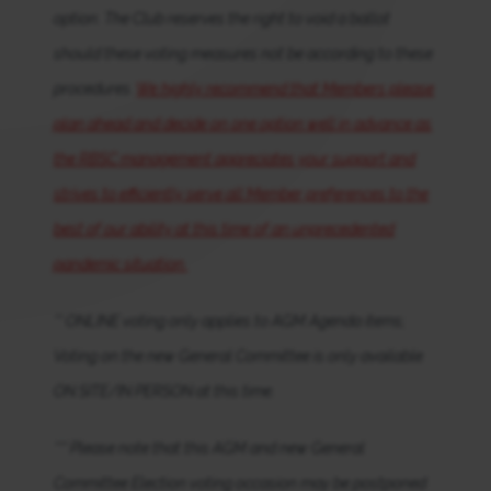
option. The Club reserves the right to void a ballot
should these voting measures not be according to these
procedures.
We highly recommend that Members please
plan ahead and decide on one option well in advance as
the RBSC management appreciates your support and
strives to efficiently serve all Member preferences to the
best of our ability at this time of an unprecedented
pandemic situation.
** ONLINE voting only applies to AGM Agenda items;
Voting on the new General Committee is only available
ON SITE/IN PERSON at this time.
*** Please note that this AGM and new General
Committee Election voting occasion may be postponed