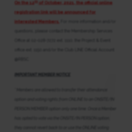
th
On the 12
of October, 2021, the official online
registration link will be announced for
interested Members.
For more information and/or
questions, please contact the Membership Services
Office at 02-028-7272 ext. 1110, the Project & Event
office ext. 1150 and/or the Club LINE Official Account
@RBSC
IMPORTANT MEMBER NOTICE
* Members are allowed to transfer their attendance
option and voting rights from ONLINE to an ONSITE/IN
PERSON MEMBER option only one time. Once a Member
has opted to vote via the ONSITE/IN PERSON option,
they cannot revert back to or use the ONLINE voting