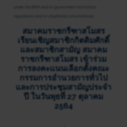
under the BMA and/or government restrictions,
regulations and/or situational circumstances.
สมาคมราชกรีฑาสโมสร
เรียนเชิญสมาชิกกิตติมศักดิ์
และสมาชิกสามัญ สมาคม
ราชกรีฑาสโมสร
เข้าร่วม
การลงคะแนนเลือกตั้งคณะ
กรรมการอำนวยการทั่วไป
และการประชุมสามัญประจำ
ปี
ในวันพุธที่
27 ตุลาคม
2564