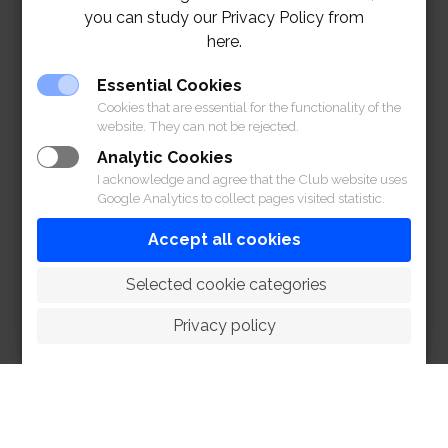
สมาชิกชาวไทย: จะต้องลงทะเบียนด้วยตนเอง
you can study our Privacy Policy from
โดยใช้บัตรประชาชน
here.
สมาชิกชาวต่างชาติ: จะต้องติดต่อแผนก
บริการสมาชิกเพื่อลงทะเบียน โดยใช้
Essential Cookies
หนังสือเดินทาง
Cookies that are essential for the functionality of the
website. They can not be rejected.
Analytic Cookies
I acknowledge and agree that the Club website uses
สมาคมฯ จะแจ้งรายละเอียดและช่องทางการลงทะเบียนแก่
Google Analytics to collect pages visited statistic.
สมาชิกอย่างเป็นทางการในวันที่ 12 ตุลาคม 2564
กรุณา
Accept all cookies
ติดต่อสอบถามข้อมูลเพิ่มเติมได้ที่ แผนกบริการสมาชิก
 Selected cookie categories
หมายเลข 02-028-7272 ต่อ 1110 หรือแผนกโครงการ
Privacy policy
และการจัดงาน ต่อ 1150 หรือบัญชีไลน์สมาคมฯ @rbsc
ข้อมูลสำคัญสำหรับสมาชิก