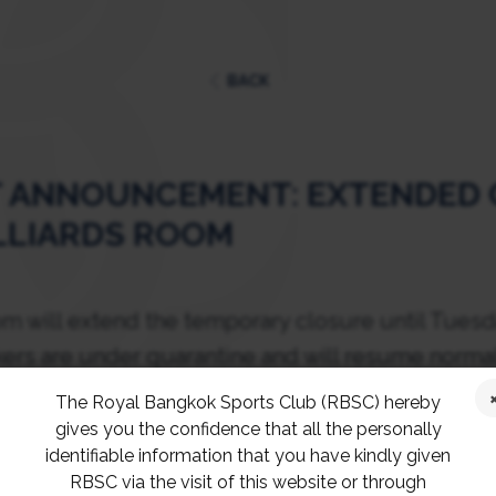
BACK
 ANNOUNCEMENT: EXTENDED
ILLIARDS ROOM
m will extend the temporary closure until Tuesda
rkers are under quarantine and will resume norma
rch 2022
The Royal Bangkok Sports Club (RBSC) hereby
gives you the confidence that all the personally
identifiable information that you have kindly given
this inconvenience and appreciate your cooperat
RBSC via the visit of this website or through