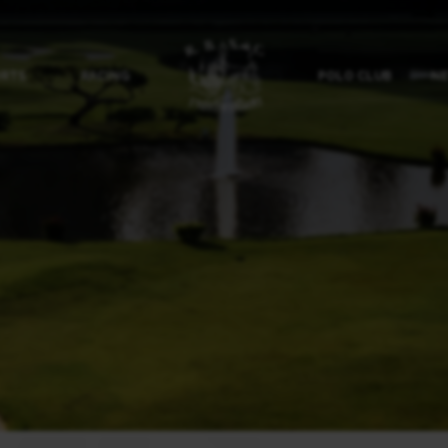
ORTS
RACING
POLO CLUB
NE