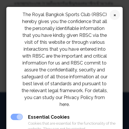
แขกทุกประเภท (รวมถึงแขกรับเชิญของสมาชิกเข้ามาเล่น
กีฬา ผู้ได้รับสิทธิชั่วคราว และสมาชิกคลับร่วม) สามารถ
The Royal Bangkok Sports Club (RBSC)
hereby gives you the confidence that all
เข้าใช้บริการที่สมาคมราชกรีฑาสโมสร และโปโลคลับ
the personally identifiable information
ตามข้อกำหนด ได้แล้วตั้งแต่วันนี้เป็นต้นไป โดยต้องแสดง
that you have kindly given RBSC via the
หลักฐานการได้รับวัคซีนครบ หรือผลตรวจโควิดเป็นลบที่
visit of this website or through various
interactions that you have entered into
จุดลงทะเบียน
with RBSC are the important and critical
information for us and RBSC commit to
assure the confidentiality, security and
safeguard of all those information at our
best level of standards and pursuant to
the relevant legal framework. For details,
you can study our Privacy Policy from
HOME
here.
ABOUT
Essential Cookies
Cookies that are essential for the functionality of the
FACILITIES
website. They can not be rejected.