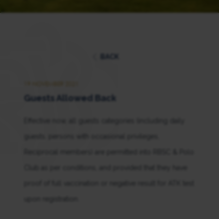
BACK
19 NOVEMBER 2021
Guests Allowed Back
Effective now, all guests categories (including daily
guests, persons with occasional privileges,
Reciprocal members) are permitted into RBSC & Polo
Club as per conditions, and provided that they have
proof of full vaccination or negative result for ATK test
upon registration.