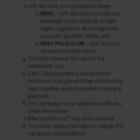
10% discount on food and beverage
RBSC
– 10% discount for food and
beverage on the total bill except
cigars, cigarettes, all consignment
products, alcoholic drinks and
RBSC POLO CLUB
– 10% discount
on selected menu items
The Club reserves the right to the
cardholder only
Cash Card payment is accepted but
members must present their membership
card together every time when making a
payment
This campaign is not applicable with any
other promotions
th
Effective from 15
July 2022 onwards
The Clubs reserve the right to change the
campaign and conditions