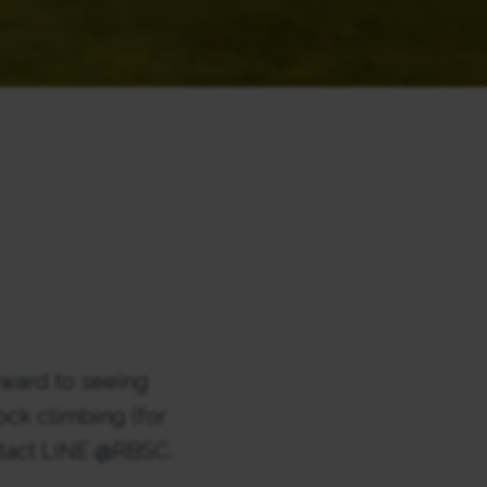
rward to seeing
ock climbing (for
ntact LINE @RBSC.