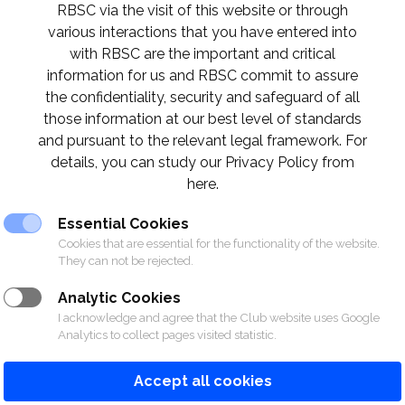
RBSC via the visit of this website or through
various interactions that you have entered into
with RBSC are the important and critical
information for us and RBSC commit to assure
the confidentiality, security and safeguard of all
those information at our best level of standards
and pursuant to the relevant legal framework. For
details, you can study our Privacy Policy from
here.
Essential Cookies
Cookies that are essential for the functionality of the website.
They can not be rejected.
Analytic Cookies
I acknowledge and agree that the Club website uses Google
Analytics to collect pages visited statistic.
Accept all cookies