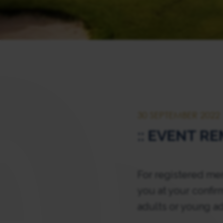
30 SEPTEMBER 2022
:: EVENT R
For registered mem
you at your confir
adults or young ad