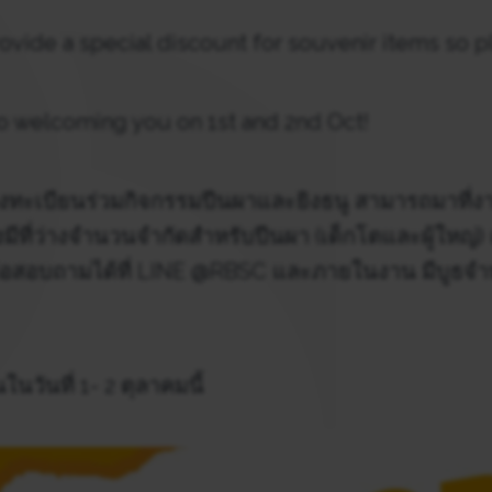
rovide a special discount for souvenir items so p
o welcoming you on 1st and 2nd Oct!
ลงทะเบียนร่วมกิจกรรมปีนผาและยิงธนู สามารถมาที่งา
มีที่ว่างจำนวนจำกัดสำหรับปีนผา (เด็กโตและผู้ใหญ่) 
ต่อสอบถามได้ที่ LINE @RBSC และภายในงาน มีบูธจำหน
นวันที่ 1- 2 ตุลาคมนี้