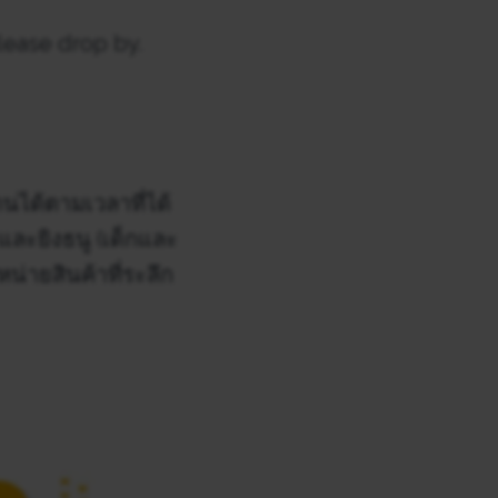
lease drop by.
นได้ตามเวลาที่ได้
และยิงธนู (เด็กและ
่ายสินค้าที่ระลึก