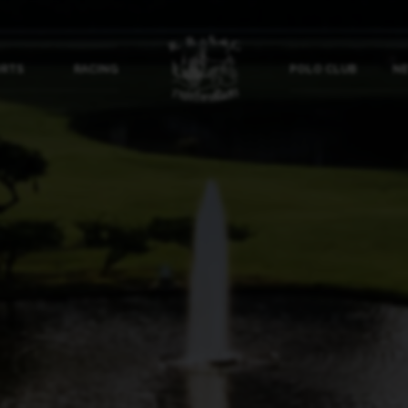
ORTS
RACING
POLO CLUB
NE