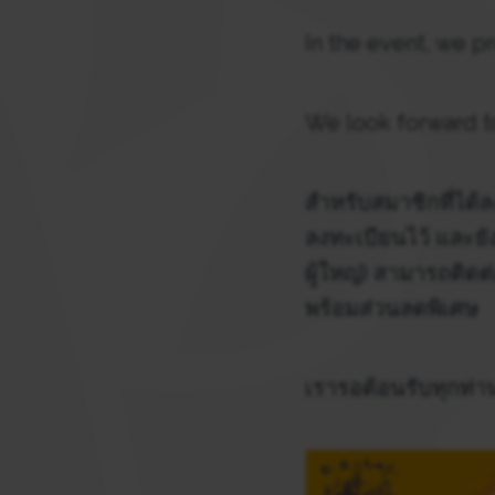
In the event, we p
We look forward t
สำหรับสมาชิกที่ได้
ลงทะเบียนไว้ และยัง
ผู้ใหญ่) สามารถติด
พร้อมส่วนลดพิเศษ
เรารอต้อนรับทุกท่านใ