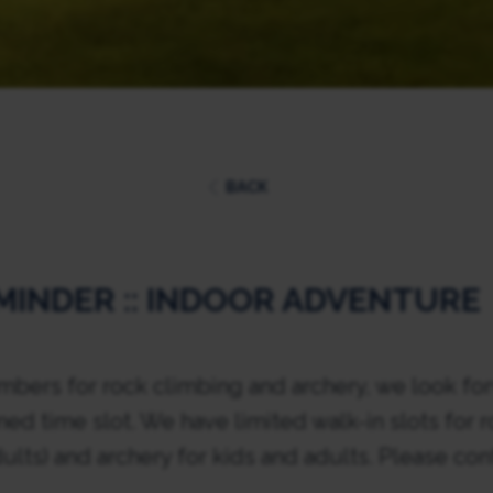
BACK
EMINDER :: INDOOR ADVENTURE
bers for rock climbing and archery, we look fo
med time slot. We have limited walk-in slots for r
ults) and archery for kids and adults. Please co