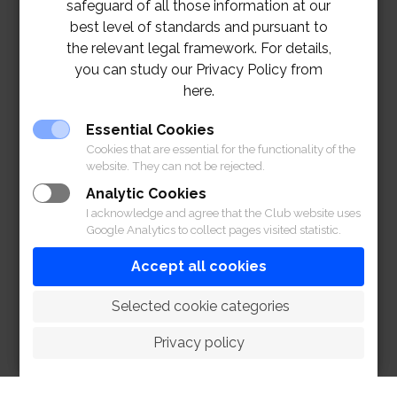
safeguard of all those information at our
best level of standards and pursuant to
the relevant legal framework. For details,
you can study our Privacy Policy from
here.
Essential Cookies
Cookies that are essential for the functionality of the
website. They can not be rejected.
Analytic Cookies
I acknowledge and agree that the Club website uses
Google Analytics to collect pages visited statistic.
Accept all cookies
 Selected cookie categories
Privacy policy