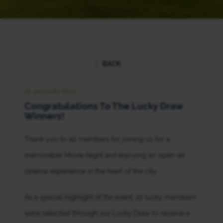
BACK
29 JANUARY 2026
Congratulations To The Lucky Draw
Winners!
Thank you to all members for joining us for a
memorable Movie Night and enjoying an open-air
cinema experience in the heart of the city.
As a special highlight of the event, 10 lucky members
were selected through our Lucky Draw to receive a