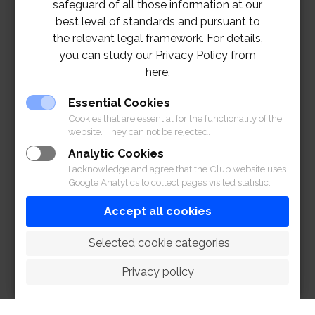
safeguard of all those information at our
best level of standards and pursuant to
the relevant legal framework. For details,
you can study our Privacy Policy from
here.
Essential Cookies
Cookies that are essential for the functionality of the
website. They can not be rejected.
Analytic Cookies
I acknowledge and agree that the Club website uses
Google Analytics to collect pages visited statistic.
Accept all cookies
 Selected cookie categories
Privacy policy