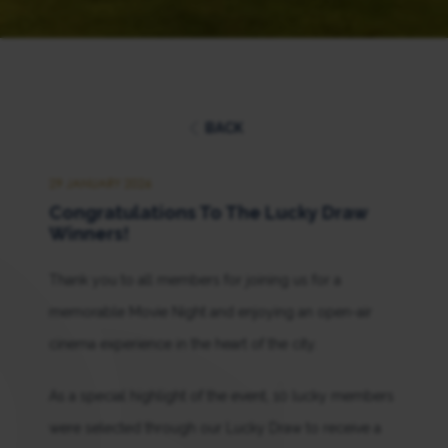
BACK
29 JANUARY 2026
Congratulations To The Lucky Draw
Winners!
Thank you to all members for joining us for a
memorable Movie Night and enjoying an open-air
cinema experience in the heart of the city.
As a special highlight of the event, 10 lucky members
were selected through our Lucky Draw to receive a