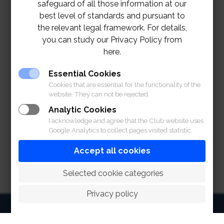
safeguard of all those information at our
best level of standards and pursuant to
the relevant legal framework. For details,
you can study our Privacy Policy from
here.
Essential Cookies
Cookies that are essential for the functionality of the
website. They can not be rejected.
Analytic Cookies
I acknowledge and agree that the Club website uses
Google Analytics to collect pages visited statistic.
Accept all cookies
 Selected cookie categories
Privacy policy
HOME