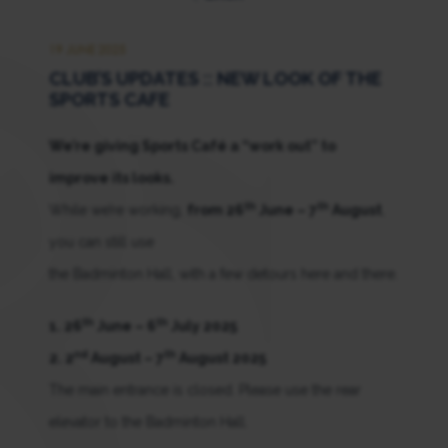
19 JUNE 2025
CLUB’S UPDATES :: NEW LOOK OF THE
SPORTS CAFE
We’re giving Sports Café a “work out” to
improve its looks.
th
th
While we’re working,
from 26
June – 7
August
,
you can still use
the Badminton Hall, with a few detours here and there.
th
th
1. 26
June – 6
July 2025
nd
th
2. 2
August – 7
August 2025
The main entrance is closed. Please use the rear
elevator to the Badminton Hall.