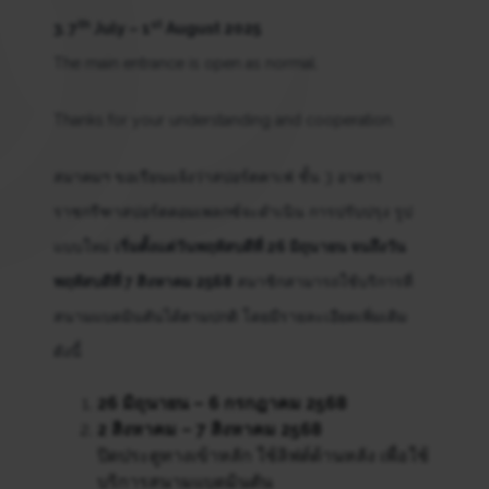
th
st
3. 7
July – 1
August 2025
The main entrance is open as normal.
Thanks for your understanding and cooperation.
สมาคมฯ ขอเรียนแจ้งว่าสปอร์ตคาเฟ่ ชั้น 3 อาคาร
ราชกรีฑาสปอร์ตคอมเพลกซ์จะดำเนิน การปรับปรุง รูป
แบบใหม่
เริ่มตั้งแต่วันพฤหัสบดีที่ 26 มิถุนายน จนถึงวัน
พฤหัสบดีที่ 7 สิงหาคม 2568
สมาชิกสามารถใช้บริการที่
สนามแบดมินตันได้ตามปกติ โดยมีรายละเอียดเพิ่มเติม
ดังนี้
26 มิถุนายน – 6 กรกฎาคม 2568
2 สิงหาคม – 7 สิงหาคม 2568
ปิดประตูทางเข้าหลัก ใช้ลิฟต์ด้านหลัง เพื่อใช้
บริการสนามแบดมินตัน