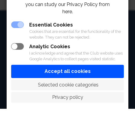
you can study our Privacy Policy from
here.
HOME
Essential Cookies
Cookies that are essential for the functionality of the
ABOUT
website. They can not be rejected.
FACILITIES
Analytic Cookies
I acknowledge and agree that the Club website uses
SPORTS
Google Analytics to collect pages visited statistic.
Accept all cookies
RACING
 Selected cookie categories
POLO CLUB
Privacy policy
NEWS & EVENTS
CONTACT
MEMBERS