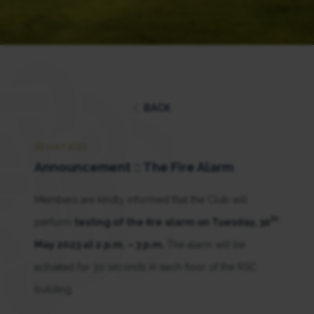
BACK
25 MAY 2023
Announcement :: The Fire Alarm
Members are kindly informed that the Club will
th
perform
testing of the fire alarm on Tuesday, 30
May 2023 at 2 p.m. – 3 p.m.
The alarm will be
activated for 30 seconds in each floor of the RSC
building.