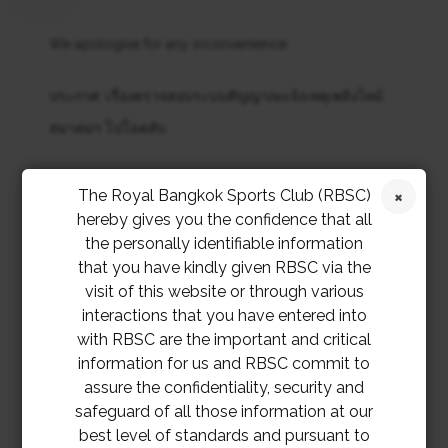
We apologise for any inconvenience.
ประกาศ: เรื่องตรวจสอบระบบสัญญาณแจ้งเหตุเพลิงไหม้
สมาคมฯ โปโลคลับ
สมาคมฯ ขอเรียนให้ท่านสมาชิกทราบว่า สมาคมฯ
จะ
The Royal Bangkok Sports Club (RBSC)
ทำการตรวจสอบระบบสัญญาณแจ้งเหตุเพลิงไหม้ ในวันพุธ
hereby gives you the confidence that all
the personally identifiable information
ที่ 25 มิถุนายน 2568 เวลา
15.00 น. – 15.45 น.
ซึ่งจะมี
that you have kindly given RBSC via the
เสียงสัญญาณแจ้งเหตุเพลิงไหม้ดังขึ้นนานประมาณ 30
visit of this website or through various
วินาที ในแต่ละชั้นของสมาคมฯ โปโลคลับ
interactions that you have entered into
with RBSC are the important and critical
สมาคมฯ ขออภัยในความไม่สะดวกมา ณ ที่นี้
information for us and RBSC commit to
assure the confidentiality, security and
safeguard of all those information at our
best level of standards and pursuant to