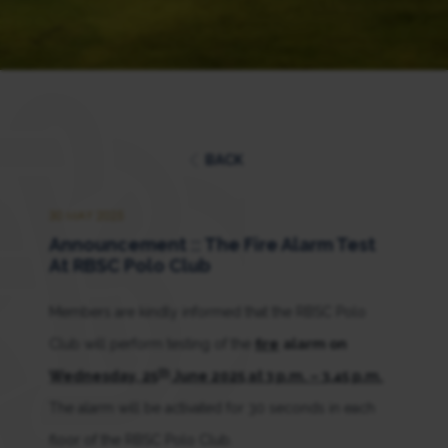
BACK
30 MAY 2025
Announcement :: The Fire Alarm Test
At RBSC Polo Club
Members are kindly informed that the RBSC Polo
Club will perform testing of the
fire
alarm on
th
Wednesday, 25
June 2025 at 3 p.m. – 3.45 p.m.
The alarm will be activated for 30 seconds in each
floor of the RBSC Polo Club.