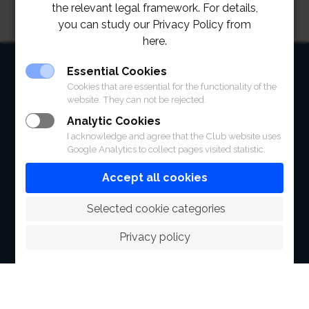
the relevant legal framework. For details,
you can study our Privacy Policy from
here.
HOME
Essential Cookies
Cookies that are essential for the functionality of the
ABOUT
website. They can not be rejected.
Analytic Cookies
FACILITIES
I acknowledge and agree that the Club website uses
Google Analytics to collect pages visited statistic.
SPORTS
Accept all cookies
RACING
 Selected cookie categories
POLO CLUB
Privacy policy
NEWS & EVENTS
CONTACT
MEMBERS