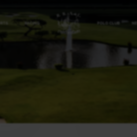
ORTS
RACING
POLO CLUB
NE