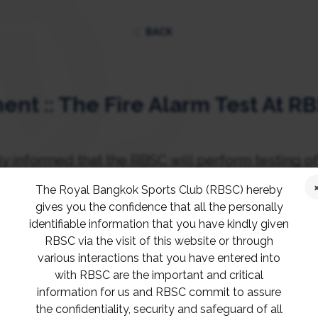
BACK
t :: The Fire Alarm Test At R
 informed that the RBSC will perform testing o
th
3
May 2026 at 2 p.m. – 3 p.m.
The alarm will be
The Royal Bangkok Sports Club (RBSC) hereby
gives you the confidence that all the personally
identifiable information that you have kindly given
RBSC via the visit of this website or through
any inconvenience.
various interactions that you have entered into
with RBSC are the important and critical
information for us and RBSC commit to assure
วจสอบระบบสัญญาณแจ้งเหตุเพลิงไหม้ สมาคมราชกรี
the confidentiality, security and safeguard of all