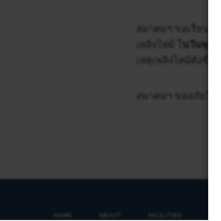
สมาคมฯ ขอเรียนให
เพลิงไหม้ ใ
นวันพุธท
เหตุเพลิงไหม้ดังขึ
สมาคมฯ ขออภัยในคว
HOME
ABOUT
FACILITIES
SP