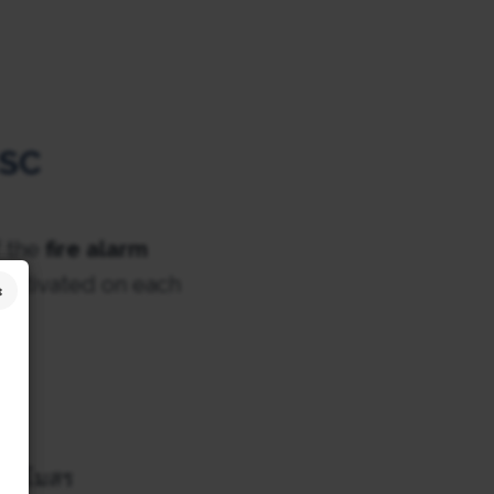
BSC
f the
fire
alarm
 activated on each
ฑาสโมสร