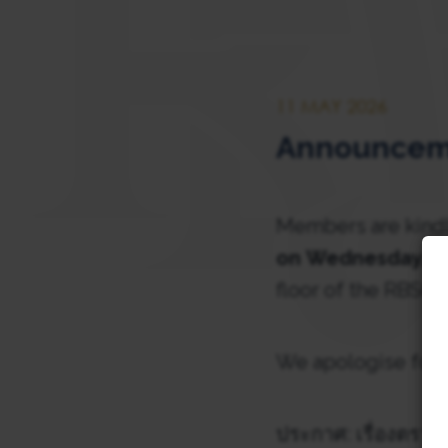
11 MAY 2026
Announcemen
Members are kindly
on Wednesday, 1
floor of the RBSC.
We apologise for 
ประกาศ: เรื่องตร