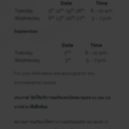
Date
Time
th
th
th
th
Tuesday
5
,12
,19
,26
8 – 10 a.m
th
th
th
th
Wednesday
6
,13
,20
,27
5 – 7 p.m
September
Date
Time
nd
Tuesday
2
8 – 10 a.m
rd
Wednesday
3
5 – 7 p.m
For your information and apologize for any
inconvenience caused.
ประกาศ: ปิดให้บริการคอร์ทเทนนิสหมายเลข 11 และ 12
บางช่วง เพื่อฝึกซ้อม
สมาคมฯ ขอเรียนให้ทราบว่าคอร์ทเทนนิส หมายเลข 11