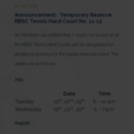
29 JULY 2025
Announcement : Temporary Reserve
RBSC Tennis Hard Court No. 11-12
All Members are notified that 2 courts (no.11 and 12) at
the RBSC Tennis Hard Courts will be designated for
athletes to practice for the Ladies Interclub Event. The
details are as follows.
July
Date
Time
th
nd
th
Tuesday
15
, 22
, 29
8 – 10 a.m
th
rd
th
Wednesday
16
,23
, 30
5 – 7 p.m
August