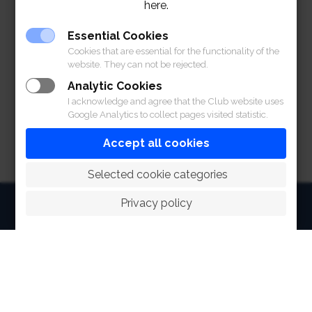
here.
วันอังคาร
2
08.00 น. – 10.00 น.
วันพุธ
3
17.00 น. – 19.00 น.
Essential Cookies
Cookies that are essential for the functionality of the
จึงเรียนมาเพื่อโปรดทราบและขออภัยในความไม่สะดวกมา
website. They can not be rejected.
ณ ที่นี้
Analytic Cookies
I acknowledge and agree that the Club website uses
Google Analytics to collect pages visited statistic.
Accept all cookies
 Selected cookie categories
Privacy policy
HOME
ABOUT
FACILITIES
SPORTS