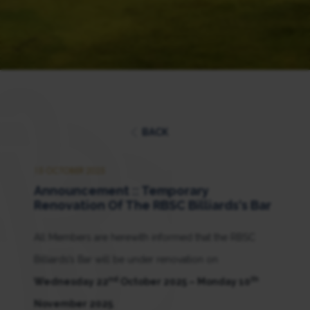
BACK
15 OCTOBER 2025
Announcement :: Temporary
Renovation Of The RBSC Billiards‘s Bar
All Members are herewith informed that the RBSC
Billiards’s Bar will be under renovation on
nd
th
Wednesday 22
October 2025 – Monday 10
November 2025
.