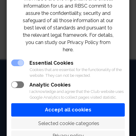
สมาคมฯ ต้องขออภัยเป็นอย่างยิ่งสำหรับความไม่สะดวกที่
information for us and RBSC commit to
assure the confidentiality, security and
เกิดขึ้น
safeguard of all those information at our
best level of standards and pursuant to
the relevant legal framework. For details,
you can study our Privacy Policy from
here.
Essential Cookies
HOME
Cookies that are essential for the functionality of the
website. They can not be rejected.
ABOUT
Analytic Cookies
I acknowledge and agree that the Club website uses
FACILITIES
Google Analytics to collect pages visited statistic.
SPORTS
Accept all cookies
RACING
 Selected cookie categories
POLO CLUB
Privacy policy