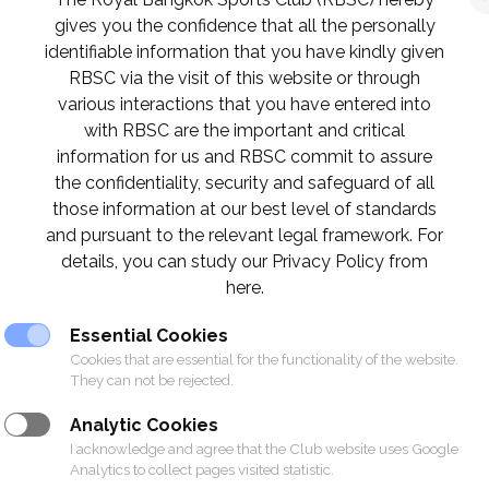
gives you the confidence that all the personally
identifiable information that you have kindly given
RBSC via the visit of this website or through
any inconvenience caused.
various interactions that you have entered into
with RBSC are the important and critical
information for us and RBSC commit to assure
ายน้ำ สมาคมราชกรีฑาสโมสร ชั่วคราว
the confidentiality, security and safeguard of all
those information at our best level of standards
and pursuant to the relevant legal framework. For
ท่านสมาชิกทราบว่า สระว่ายน้ำสมาคมราชกรีฑาสโม
details, you can study our Privacy Policy from
Splash
ในวันเสาร์ที่ 26 กรกฎาคม 2568 ในเวลา 05.00
here.
Essential Cookies
้บริการตามปกติในวันเสาร์ที่ 26 กรกฎาคม 2568 ตั้งแต
Cookies that are essential for the functionality of the website.
They can not be rejected.
Analytic Cookies
I acknowledge and agree that the Club website uses Google
ามไม่สะดวกมา ณ ที่นี้
Analytics to collect pages visited statistic.