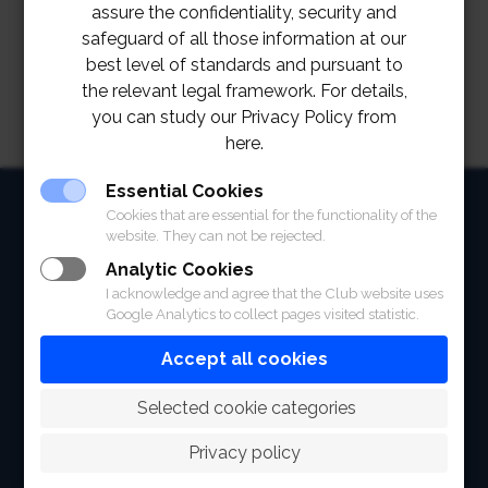
เกิดขึ้น
assure the confidentiality, security and
safeguard of all those information at our
best level of standards and pursuant to
the relevant legal framework. For details,
you can study our Privacy Policy from
here.
Essential Cookies
HOME
Cookies that are essential for the functionality of the
website. They can not be rejected.
ABOUT
Analytic Cookies
I acknowledge and agree that the Club website uses
FACILITIES
Google Analytics to collect pages visited statistic.
SPORTS
Accept all cookies
RACING
 Selected cookie categories
POLO CLUB
Privacy policy
NEWS & EVENTS