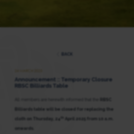
BACK
24 MARCH 2025
Announcement :: Temporary Closure
RBSC Billiards Table
All members are herewith informed that the
RBSC
Billiards table will be closed for replacing the
th
cloth on Thursday, 24
April 2025 from 10 a.m.
onwards.