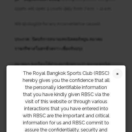
courts will open 3 courts daily from 7 a.m. – 11 a.m.
We apologize for any inconvenience caused.
ประกาศ : ปิดบริการสนามเทนนิสคอร์ทปูน สมาคม
ราชกรีฑาสโมสรชั่วคราว เพื่อปรับปรุง
สมาคมฯ ขอเรียนให้ท่านสมาชิกทราบว่า สนามเทนนิส
The Royal Bangkok Sports Club (RBSC)
คอร์ทปูน สมาคมราชกรีฑาสโมสร จะปิดบริการชั่วคราว
hereby gives you the confidence that all
จำนวน 3 คอร์ท
ตั้งแต่ วันอังคารที่ 13 สิงหาคม – วันจันทร์
the personally identifiable information
ที่ 30 กันยายน 2567
เพื่อปรับปรุง ซึ่งในระหว่างนี้ จะเปิด
that you have kindly given RBSC via the
visit of this website or through various
สนามเทนนิสคอร์ทหญ้าจำนวน 3 คอร์ท ทุกวัน 07.00 น. –
interactions that you have entered into
11.00 น.
with RBSC are the important and critical
information for us and RBSC commit to
สมาคมฯ ขออภัยเป็นอย่างยิ่งในความไม่สะดวก
assure the confidentiality, security and