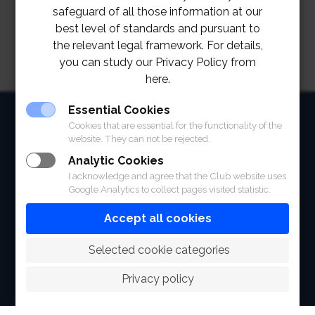
safeguard of all those information at our
best level of standards and pursuant to
the relevant legal framework. For details,
you can study our Privacy Policy from
here.
Essential Cookies
HOME
Cookies that are essential for the functionality of the
website. They can not be rejected.
ABOUT
Analytic Cookies
FACILITIES
I acknowledge and agree that the Club website uses
Google Analytics to collect pages visited statistic.
SPORTS
Accept all cookies
RACING
 Selected cookie categories
POLO CLUB
Privacy policy
NEWS & EVENTS