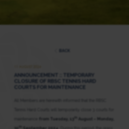
BACK
11 AUGUST 2024
ANNOUNCEMENT :: TEMPORARY
CLOSURE OF RBSC TENNIS HARD
COURTS FOR MAINTENANCE
All Members are herewith informed that the RBSC
Tennis Hard Courts will temporarily close 3 courts for
th
maintenance
from Tuesday, 13
August – Monday,
th
30
September 2024.
During this period, the grass