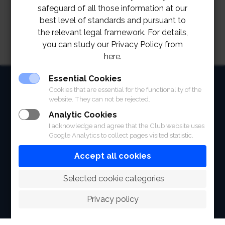
safeguard of all those information at our
best level of standards and pursuant to
the relevant legal framework. For details,
you can study our Privacy Policy from
here.
Essential Cookies
HOME
Cookies that are essential for the functionality of the
website. They can not be rejected.
ABOUT
Analytic Cookies
FACILITIES
I acknowledge and agree that the Club website uses
Google Analytics to collect pages visited statistic.
SPORTS
Accept all cookies
RACING
 Selected cookie categories
POLO CLUB
Privacy policy
NEWS & EVENTS