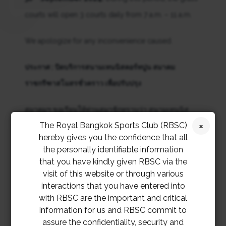
courts will open 3 courts daily from 7 a.m. – 11 a.m.
We apologize for any inconvenience caused.
ประกาศ : ปิดบริการสนามเทนนิสคอร์ทปูน สมาคม
ราชกรีฑาสโมสรชั่วคราว เพื่อปรับปรุง
สมาคมฯ ขอเรียนให้ท่านสมาชิกทราบว่า สนามเทนนิส
The Royal Bangkok Sports Club (RBSC)
คอร์ทปูน สมาคมราชกรีฑาสโมสร จะปิดบริการชั่วคราว
hereby gives you the confidence that all
จำนวน 3 คอร์ท
ตั้งแต่ วันอังคารที่ 13 สิงหาคม – วันจันทร์
the personally identifiable information
ที่ 30 กันยายน 2567
เพื่อปรับปรุง ซึ่งในระหว่างนี้ จะเปิด
that you have kindly given RBSC via the
visit of this website or through various
สนามเทนนิสคอร์ทหญ้าจำนวน 3 คอร์ท ทุกวัน 07.00 น. –
interactions that you have entered into
11.00 น.
with RBSC are the important and critical
information for us and RBSC commit to
สมาคมฯ ขออภัยเป็นอย่างยิ่งในความไม่สะดวก
assure the confidentiality, security and