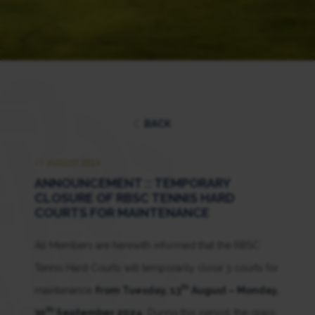
BACK
11 AUGUST 2024
ANNOUNCEMENT :: TEMPORARY
CLOSURE OF RBSC TENNIS HARD
COURTS FOR MAINTENANCE
All Members are herewith informed that the RBSC
Tennis Hard Courts will temporarily close 3 courts for
th
maintenance
from Tuesday, 13
August – Monday,
th
30
September 2024.
During this period, the grass