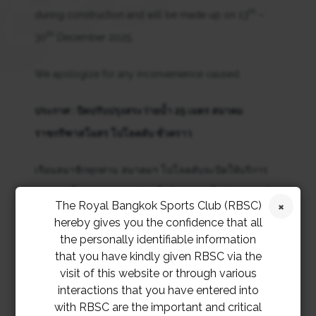
th
during construction and will be made up on 13
–
th
30
December 2025.
We apologize for any inconvenience caused.
ประกาศ : ปิดปรับปรุงสระว่ายน้ำ 25 เมตร สมาคม
ราชกรีฑาสโมสร โปโลคลับ ชั่วคราว
เรียนสมาชิกทุกท่าน สมาคมฯ โปโลคลับจะปิดให้บริการ
สระว่ายน้ำ 25 เมตรและห้องน้ำที่สระว่ายน้ำชั่วคราว เพื่อ
The Royal Bangkok Sports Club (RBSC)
ปรับปรุง ตั้งแต่วันจันทร์ที่ 17 พฤศจิกายน – วันศุกร์ที่ 12
hereby gives you the confidence that all
ธันวาคม 2568 ชั้นเรียนว่ายน้ำจะยกเลิกในช่วงเวลาดัง
the personally identifiable information
that you have kindly given RBSC via the
กล่าว และจะจัดชั้นเรียนชดเชยในวันที่ 13 – 30 ธันวาคม
visit of this website or through various
2568
interactions that you have entered into
with RBSC are the important and critical