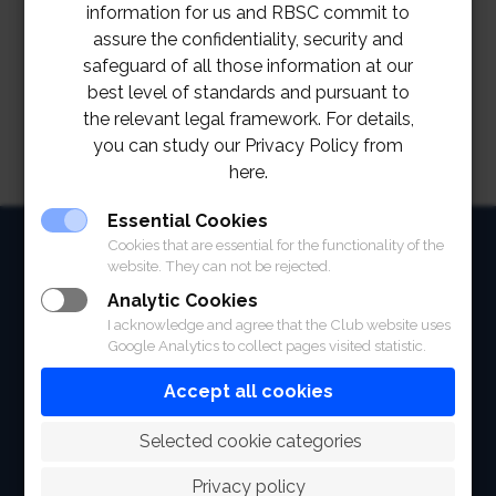
สมาคมฯ ต้องขออภัยเป็นอย่างยิ่งสำหรับความไม่สะดวกที่
information for us and RBSC commit to
assure the confidentiality, security and
เกิดขึ้น
safeguard of all those information at our
best level of standards and pursuant to
the relevant legal framework. For details,
you can study our Privacy Policy from
here.
Essential Cookies
HOME
Cookies that are essential for the functionality of the
website. They can not be rejected.
ABOUT
Analytic Cookies
I acknowledge and agree that the Club website uses
FACILITIES
Google Analytics to collect pages visited statistic.
SPORTS
Accept all cookies
RACING
 Selected cookie categories
POLO CLUB
Privacy policy