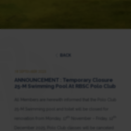
BACK
18 SEPTEMBER 2025
ANNOUNCEMENT : Temporary Closure
25-M Swimming Pool At RBSC Polo Club
All Members are herewith informed that the Polo Club
25-M Swimming pool and toilet will be closed for
th
th
renovation from Monday, 17
November – Friday, 12
December 2025. Polo Club classes will be canceled