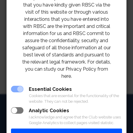
that you have kindly given RBSC via the
visit of this website or through various
interactions that you have entered into
with RBSC are the important and critical
information for us and RBSC commit to
assure the confidentiality, security and
safeguard of all those information at our
best level of standards and pursuant to
the relevant legal framework. For details,
you can study our Privacy Policy from
here.
Essential Cookies
Cookies that are essential for the functionality of the
website. They can not be rejected.
HOME
Analytic Cookies
ABOUT
I acknowledge and agree that the Club website uses
Google Analytics to collect pages visited statistic.
FACILITIES