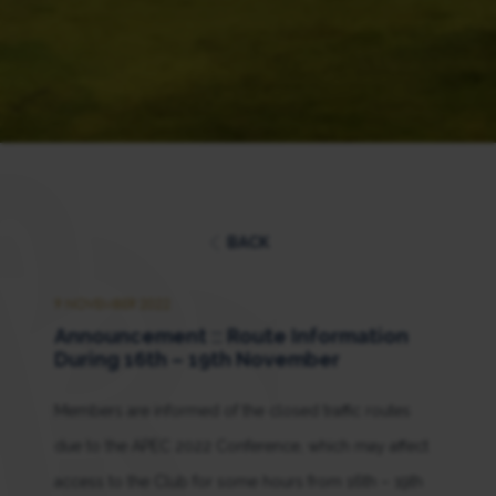
BACK
9 NOVEMBER 2022
Announcement :: Route Information
During 16th – 19th November
Members are informed of the closed traffic routes
due to the APEC 2022 Conference, which may affect
access to the Club for some hours from 16th – 19th