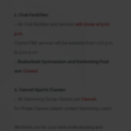
1. Club facilities
– All Club facilities and services
will close at 5:00
p.m.
(*some F&B services will be available from 1:00 p.m.
to 5:00 p.m.)
–
Basketball Gymnasium and Swimming Pool
are
Closed
2. Cancel Sports Classes
– All Swimming Group Classes are
Cencel
for Private Classes please contact Swimming coach.
We thank you for your kind understanding and