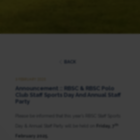
BACK
3 FEBRUARY 2025
Announcement :: RBSC & RBSC Polo
Club Staff Sports Day And Annual Staff
Party
Please be informed that this year’s RBSC Staff Sports
th
Day & Annual Staff Party will be held on
Friday, 7
February 2025.