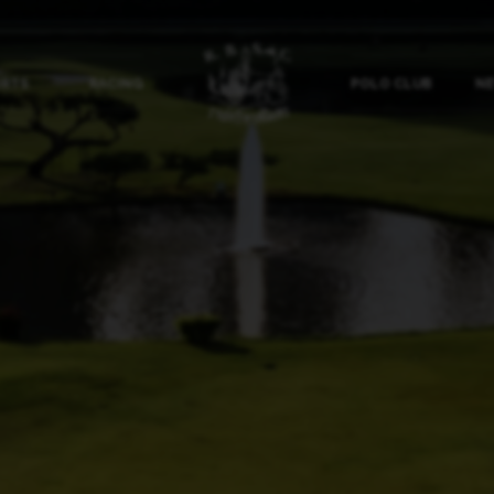
ORTS
RACING
POLO CLUB
NE