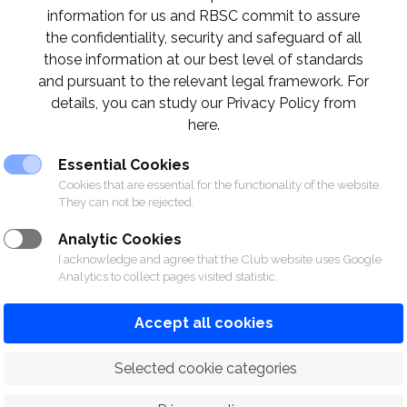
ดีที่ 5 ธันวาคม 2567)
สมาคมฯ มีการงดให้บริการในบาง
information for us and RBSC commit to assure
the confidentiality, security and safeguard of all
those information at our best level of standards
เวลาทำการ
and pursuant to the relevant legal framework. For
ฑาสโมสร และ สำนักงาน
details, you can study our Privacy Policy from
ปิดให้บริการ
 โปโลคลับ
here.
ราชกรีฑาสโมสร และ สำนักงาน
เปิดบริการตามปกติ
 โปโลคลับ
Essential Cookies
มราชกรีฑาสโมสร และ สำนักงาน
Cookies that are essential for the functionality of the website.
เปิดบริการตามปกติ
They can not be rejected.
 โปโลคลับ
1. งดชั้นเรียนว่ายน้ำ
ระดับเริ่มต้
Analytic Cookies
ผู้ใหญ่
I acknowledge and agree that the Club website uses Google
ุ่ม สมาคมราชกรีฑาสโมสร
2. งดชั้นเรียนเต้นรำ
ไลน์แดนซ์
Analytics to collect pages visited statistic.
3.
งดชั้นเรียนเทนนิส
สำหรับเด็ก
งดชั้นเรียน
ประเภทกลุ่ม
Accept all cookies
ุ่ม สมาคมราชกรีฑาสโมสร โปโล
*สำหรับชั้นเรียนประเภทเดี่ยวกรุ
เรียนกีฬานั้นๆ
 Selected cookie categories