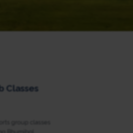
b Classes
orts group classes
ing Bhumibol