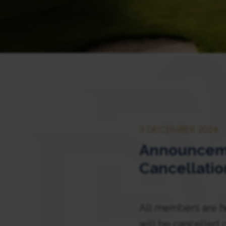
3 DECEMBER 2024
Announceme
Cancellatio
All members are he
will be cancelled