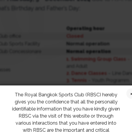
t’s Birthday and Father’s Day:
Operating hour
ub office
Closed
ub Sports Facility
Normal operation
lub Concessionare
Normal operation
1. Swimming Group Class
–
and Adult
asses
2.
Dance Classes
– Line Dan
3. Tennis
– Youth Programm
Group
Classes cancelled
The Royal Bangkok Sports Club (RBSC) hereby
 Group Classes
*For private classes please co
gives you the confidence that all the personally
instructors.
identifiable information that you have kindly given
ท่านสมาชิกทราบว่า เนื่องในวันวันคล้ายวันพระบ
RBSC via the visit of this website or through
various interactions that you have entered into
รมชนกาธิเบศร มหาภูมิพลอดุลยเดชมหาราช บรมนา
with RBSC are the important and critical