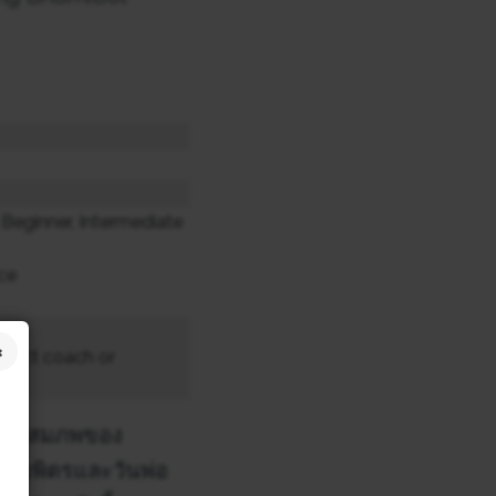
Beginner, Intermediate
ce
ntact coach or
รมราชสมภพของ
ถบพิตรและวันพ่อ