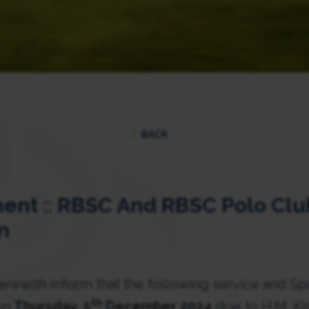
BACK
nt :: RBSC And RBSC Polo Clu
n
rewith inform that the following service and Sp
th
 on
Thursday, 5
December 2024
due to H.M. K