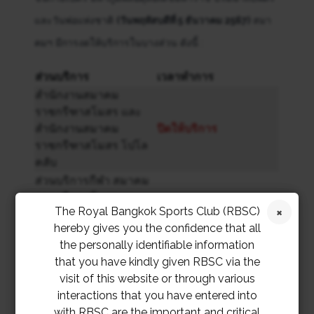
และวันพ่อแห่งชาติ
(วันพฤหัสบดีที่ 5 ธันวาคม 2567)
สมา
คมฯ มีการงดให้บริการในบางส่วน ดังนี้ :
ส่วนบริการ
เวลาทำการ
สำนักงานสมาคม
ราชกรีฑาสโมสร และ
สำนักงานสมาคม
ปิดให้บริการ
ราชกรีฑาสโมสร โปโล
คลับ
ส่วนบริการกีฬา สมาคม
ราชกรีฑาสโมสร และ
The Royal Bangkok Sports Club (RBSC)
สำนักงานสมาคม
เปิดบริการตามปกติ
hereby gives you the confidence that all
ราชกรีฑาสโมสร โปโล
the personally identifiable information
คลับ
that you have kindly given RBSC via the
ส่วนบริการอื่นๆ สมาคม
visit of this website or through various
ราชกรีฑาสโมสร และ
interactions that you have entered into
สำนักงานสมาคม
เปิดบริการตามปกติ
with RBSC are the important and critical