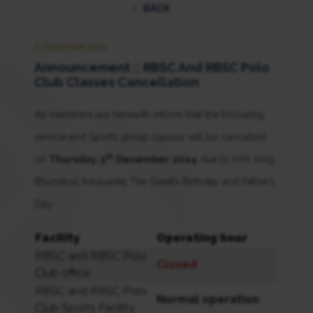
BACK
3 DECEMBER 2024
Announcement :: RBSC And RBSC Polo
Club Classes Cancellation
All members are herewith inform that the following
service and Sports group classes will be cancelled
th
on
Thursday, 5
December 2024
due to H.M. King
Bhumibol Adulyadej The Great’s Birthday and Father’s
Day:
Facility
Operating hour
RBSC and RBSC Polo
Closed
Club office
RBSC and RBSC Polo
Normal operation
Club Sports Facility