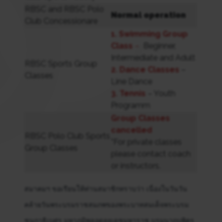
RBSC and RBSC Polo
Normal operation
Club Concessionare
1. Swimming Group
Class
–
Beginner,
Intermediate and Adult
RBSC Sports Group
2.
Dance Classes
–
Classes
Line Dance
3. Tennis
– Youth
Programm
Group
Classes
cancelled
RBSC Polo Club Sports
*For private classes
Group Classes
please contact coach
or instructors.
สมาคมฯ ขอเรียนให้ท่านสมาชิกทราบว่า เนื่องในวันวัน
คล้ายวันพระบรมราชสมภพของพระบาทสมเด็จพระบรม
ชนกาธิเบศร มหาภูมิพลอดุลยเดชมหาราช บรมนาถบพิตร