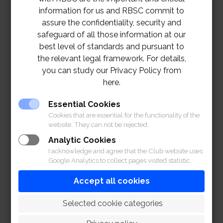
ราชกรีฑาสโมสร โปโล
information for us and RBSC commit to
คลับ
assure the confidentiality, security and
1. งดชั้นเรียนว่ายน้ำ
safeguard of all those information at our
ระดับเริ่มต้น ระดับกลาง
best level of standards and pursuant to
และชั้นเรียนผู้ใหญ่
ชั้นเรียนกีฬาประเภทกลุ่ม
the relevant legal framework. For details,
2. งดชั้นเรียนเต้นรำ
ไลน์
สมาคมราชกรีฑาสโมสร
you can study our Privacy Policy from
แดนซ์
here.
3.
งดชั้นเรียนเทนนิส
สำหรับเด็ก
Essential Cookies
งดชั้นเรียน
ประเภทกลุ่ม
Cookies that are essential for the functionality of the
ชั้นเรียนกีฬาประเภทกลุ่ม
*สำหรับชั้นเรียนประเภท
website. They can not be rejected.
สมาคมราชกรีฑาสโมสร
เดี่ยวกรุณาติดต่อครูผู้
Analytic Cookies
โปโลคลับ
สอนของชั้นเรียนกีฬา
I acknowledge and agree that the Club website uses
นั้นๆ
Google Analytics to collect pages visited statistic.
Accept all cookies
 Selected cookie categories