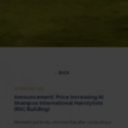
BACK
20 FEBRUARY 2026
Announcement: Price Increasing At
Shampoo International Hairstylists
(RSC Building)
Members are kindly informed that after conducting a