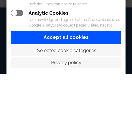
website. They can not be rejected.
Analytic Cookies
HOME
I acknowledge and agree that the Club website uses
Google Analytics to collect pages visited statistic.
ABOUT
Accept all cookies
FACILITIES
 Selected cookie categories
SPORTS
Privacy policy
RACING
POLO CLUB
NEWS & EVENTS
CONTACT
MEMBERS