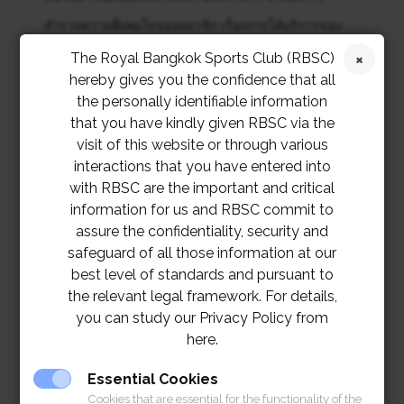
สำรวจความพึงพอใจของสมาชิก เรื่องการให้บริการของ
ร้านประกอบการสรุปว่า บจก.แชมพูอินเตอร์เนชั่นแนล
The Royal Bangkok Sports Club (RBSC)
hereby gives you the confidence that all
แฮร์สไตลิสต์ ได้รับการต่อสัญญาให้ใช้สิทธิในพื้นที่บริการ
the personally identifiable information
ห้องแต่งผมหญิง ที่ชั้น 2 อาคารอาคารราชกรีฑาสปอร์ต
that you have kindly given RBSC via the
คอมเพล็กซ์
visit of this website or through various
interactions that you have entered into
with RBSC are the important and critical
สำหรับสัญญาใหม่นี้ ร้านแชมพูอินเตอร์เนชั่นแนลแฮร์สไต
information for us and RBSC commit to
ลิสต์ ได้รับอนุมัติให้ปรับขึ้นอัตราค่าบริการเฉลี่ยจากเดิม
assure the confidentiality, security and
5% โดยจะเริ่มตั้งแต่วันที่ 1 มีนาคม 2569 เป็นต้นไป
safeguard of all those information at our
best level of standards and pursuant to
จึงเรียนประกาศมาเพื่อโปรดทราบ
the relevant legal framework. For details,
you can study our Privacy Policy from
here.
Essential Cookies
Cookies that are essential for the functionality of the