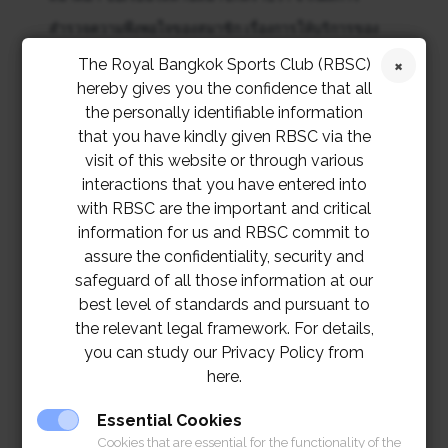
สำรวจความพึงพอใจของสมาชิก เรื่องการให้บริการของ
ร้านประกอบการสรุปว่า บจก.แชมพูอินเตอร์เนชั่นแนล
The Royal Bangkok Sports Club (RBSC)
hereby gives you the confidence that all
แฮร์สไตลิสต์ ได้รับการต่อสัญญาให้ใช้สิทธิในพื้นที่บริการ
the personally identifiable information
ห้องแต่งผมหญิง ที่ชั้น 2 อาคารอาคารราชกรีฑาสปอร์ต
that you have kindly given RBSC via the
คอมเพล็กซ์
visit of this website or through various
interactions that you have entered into
with RBSC are the important and critical
สำหรับสัญญาใหม่นี้ ร้านแชมพูอินเตอร์เนชั่นแนลแฮร์สไต
information for us and RBSC commit to
ลิสต์ ได้รับอนุมัติให้ปรับขึ้นอัตราค่าบริการเฉลี่ยจากเดิม
assure the confidentiality, security and
5% โดยจะเริ่มตั้งแต่วันที่ 1 มีนาคม 2569 เป็นต้นไป
safeguard of all those information at our
best level of standards and pursuant to
จึงเรียนประกาศมาเพื่อโปรดทราบ
the relevant legal framework. For details,
you can study our Privacy Policy from
here.
Essential Cookies
Cookies that are essential for the functionality of the