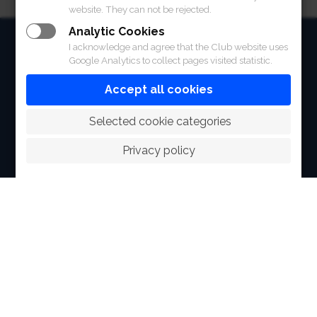
website. They can not be rejected.
Analytic Cookies
HOME
I acknowledge and agree that the Club website uses
Google Analytics to collect pages visited statistic.
ABOUT
Accept all cookies
FACILITIES
 Selected cookie categories
SPORTS
Privacy policy
RACING
POLO CLUB
NEWS & EVENTS
CONTACT
MEMBERS