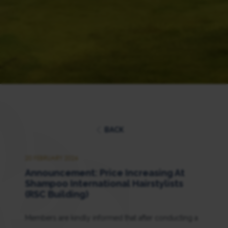
BACK
20 FEBRUARY 2026
Announcement: Price Increasing At
Shampoo International Hairstylists
(RSC Building)
Members are kindly informed that after conducting a