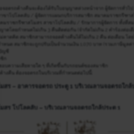
อจอดรถค้างคืนจะต้องได้รับใบอนุญาตล่วงหน้าจาก ผู้จัดการทั่วไป
ขาโปโลคลับ / ผู้จัดการแผนกบริการสมาชิก สมาคมราชกรีฑาสโ
คมราชกรีฑาสโมสร สาขาโปโลคลับ / รักษาการผู้จัดการ ทั้งที่
ุญาตโดยกำหนดไม่เกิน 3 คืนติดต่อกัน (จำกัดไม่เกิน 2 คำร้องต่อเด
ม่คาดคิด สมาชิกสามารถจอดค้างคืนได้ไม่เกิน 2 คืน ต่อเดือน โดยไ
กำหนด สมาชิกจะถูกปรับเป็นจำนวนเงิน 1,070 บาท (รวมภาษีมูลค่าเ
ัญชี
ชิก
อบความเสียหายใด ๆ ที่เกิดขึ้นกับรถยนต์ของสมาชิก
้างคืน ต้องจอดรถในบริเวณที่กำหนดต่อไปนี้:
สร – อาคารจอดรถ ประตู 1 บริเวณลานจอดรถใกล้ป
สร โปโลคลับ – บริเวณลานจอดรถใกล้ประตู 1