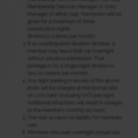
Membership Services Manager, or Duty
manager of either club. Permission will be
given for a maximum of three
consecutive nights
(limited to 2 times per month).
If an unanticipated situation dictates, a
member may leave their car overnight
without advance permission. That
privilege is for a single night (limited to
two occasions per month).
Any night parking in excess of the above
limits will be charged at the normal rate
of 1,070 baht (Including VAT) per night.
Additional infractions will result in charges
to the member’s monthly account.
The club accepts no liability for members
cars.
Members who park overnight should use