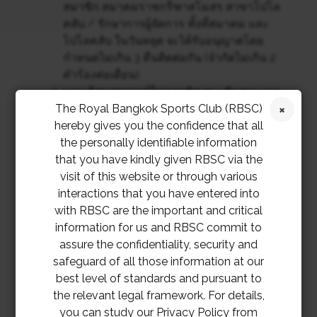
สมาชิก สมาคมราชกรีฑาสโมสร สาขาโปโล
คลับ / รักษาการผู้จัดการ ทั้งที่สมาคม และ
โปโลคลับ ในวันหยุด จะได้รับอนุญาตโดย
กำหนดไม่เกิน 3 คืนติดต่อกัน (จำกัดไม่เกิน 2
คำร้องต่อเดือน)
หากเกิดเหตุการณ์ไม่คาดคิด สมาชิกสามารถ
The Royal Bangkok Sports Club (RBSC)
จอดค้างคืนได้ไม่เกิน 2 คืน ต่อเดือน โดยไม่
hereby gives you the confidence that all
แจ้งล่วงหน้า
the personally identifiable information
หากจอดเกินกว่าที่กำหนด สมาชิกจะถูกปรับ
that you have kindly given RBSC via the
เป็นจำนวนเงิน 1,070 บาท (รวมภาษีมูลค่า
visit of this website or through various
เพิ่ม)ต่อคืนโดยจะเรียกเก็บจากใบแจ้งยอด
interactions that you have entered into
บัญชี
with RBSC are the important and critical
การใช้จ่ายของสมาชิก
information for us and RBSC commit to
สมาคมจะไม่รับผิดชอบความเสียหายใด ๆ ที่
assure the confidentiality, security and
เกิดขึ้นกับรถยนต์ของสมาชิก
safeguard of all those information at our
สมาชิกที่ขอจอดรถค้างคืน ต้องจอดรถใน
best level of standards and pursuant to
บริเวณที่กำหนดต่อไปนี้:
the relevant legal framework. For details,
สมาคมราชกรีฑาสโมสร – อาคารจอดรถ ประตู 1 บริเวณ
you can study our Privacy Policy from