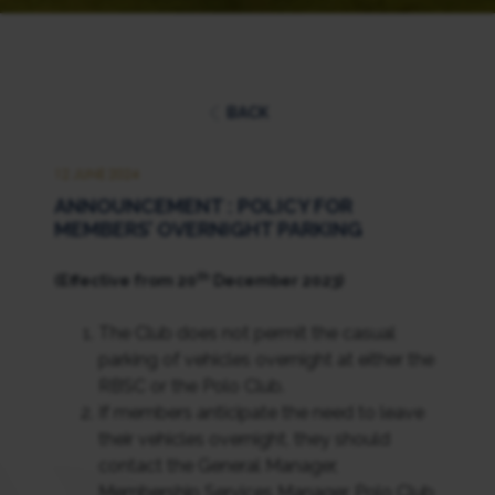
BACK
12 JUNE 2024
ANNOUNCEMENT : POLICY FOR
MEMBERS’ OVERNIGHT PARKING
th
(Effective from 20
December 2023)
The Club does not permit the casual
parking of vehicles overnight at either the
RBSC or the Polo Club.
If members anticipate the need to leave
their vehicles overnight, they should
contact the General Manager,
Membership Services Manager, Polo Club