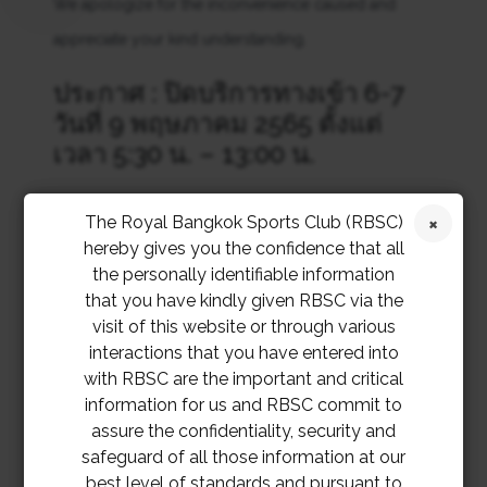
We apologize for the inconvenience caused and
appreciate your kind understanding.
ประกาศ : ปิดบริการทางเข้า 6-7
วันที่ 9 พฤษภาคม 2565 ตั้งแต่
เวลา 5:30 น. – 13:00 น.
สมาคมราชกรีฑาสโมสร ขอเรียนให้ท่านสมาชิกทราบว่า
The Royal Bangkok Sports Club (RBSC)
ถนนเชื่อมระหว่างประตูทางเข้าที่ 6-7 จะปิดให้บริการใน
hereby gives you the confidence that all
the personally identifiable information
วันที่ 9 พฤษภาคม 2565 จนถึง 13:00 น. เพื่อทำการทดสอบ
that you have kindly given RBSC via the
ความเร็ว
visit of this website or through various
interactions that you have entered into
สมาคมฯ ต้องขออภัยเป็นอย่างยิ่งสำหรับความไม่สะดวกที่
with RBSC are the important and critical
information for us and RBSC commit to
เกิดขึ้น และขอขอบพระคุณสำหรับความเข้าใจจากทุกท่าน
assure the confidentiality, security and
safeguard of all those information at our
best level of standards and pursuant to