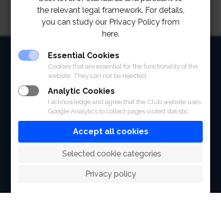
the relevant legal framework. For details,
you can study our Privacy Policy from
here.
HOME
Essential Cookies
Cookies that are essential for the functionality of the
ABOUT
website. They can not be rejected.
Analytic Cookies
FACILITIES
I acknowledge and agree that the Club website uses
Google Analytics to collect pages visited statistic.
SPORTS
Accept all cookies
RACING
 Selected cookie categories
POLO CLUB
Privacy policy
NEWS & EVENTS
CONTACT