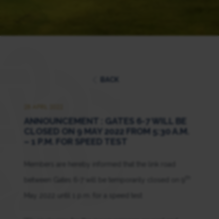
BACK
28 APRIL 2022
ANNOUNCEMENT : GATES 6-7 WILL BE
CLOSED ON 9 MAY 2022 FROM 5:30 A.M.
– 1 P.M. FOR SPEED TEST
Members are hereby informed that the link road
th
between Gates 6-7 will be temporarily closed on 9
May 2022 until 1 p.m. for a speed test