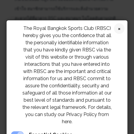
เข้าใจ สมาชิกสามารถใช้บริการและสิ่งอำนวยความ
สะดวกได้ที่อาคาร RSC และสมาคมฯ โปโลคลับตามปกติ
The Royal Bangkok Sports Club (RBSC)
สำหรับการแข่งขันฟุตบอลและงานเฉลิมฉลองสุดพิเศษนี้
hereby gives you the confidence that all
the personally identifiable information
สมาคมฯ มีความยินดีอย่างยิ่งที่จะแจ้งให้สมาชิกทราบว่า
that you have kindly given RBSC via the
สมาชิก 40 ท่าน
จะได้ร่วมลุ้นสิทธิ์เข้าชมการแข่งขัน
visit of this website or through various
ฟุตบอลระดับนานาชาติ และ
สมาชิกอีก 8 ท่าน
จะได้รับ
interactions that you have entered into
with RBSC are the important and critical
สิทธิ์เข้าร่วมงานเลี้ยงอาหารค่ำ รายละเอียดการลงชื่อเพื่อ
information for us and RBSC commit to
จับรางวัลจะมีการประชาสัมพันธ์ต่อไป
assure the confidentiality, security and
safeguard of all those information at our
ระยะเวลาการติดตั้งและรื้อถอน
best level of standards and pursuant to
วันอาทิตย์ที่ 12 พฤษภาคม (ตั้งแต่เวลา 18:00 น.) ถึง วัน
the relevant legal framework. For details,
you can study our Privacy Policy from
ศุกร์ที่ 17 พฤษภาคม 2567
here.
ปิดให้บริการ ลานซ้อมกอล์ฟ