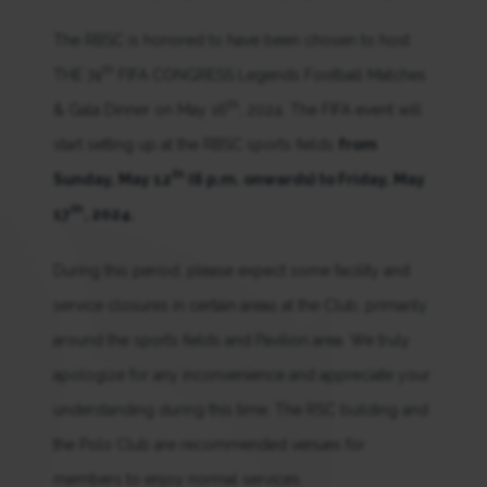
The RBSC is honored to have been chosen to host
th
THE 74
FIFA CONGRESS Legends Football Matches
th
& Gala Dinner on May 16
, 2024. The FIFA event will
start setting up at the RBSC sports fields
from
th
Sunday, May 12
(6 p.m. onwards) to Friday, May
th
17
, 2024.
During this period, please expect some facility and
service closures in certain areas at the Club, primarily
around the sports fields and Pavilion area. We truly
apologize for any inconvenience and appreciate your
understanding during this time. The RSC building and
the Polo Club are recommended venues for
members to enjoy normal services.