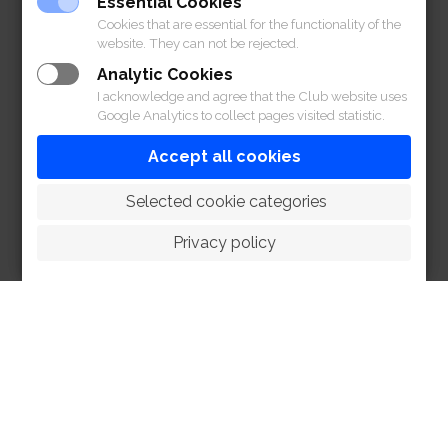
Essential Cookies
ปิดให้บริการ สนามกีฬา
Cookies that are essential for the functionality of the
website. They can not be rejected.
วันจัดงาน
Analytic Cookies
วันพฤหัสบดีที่ 16 พฤษภาคม 2567
I acknowledge and agree that the Club website uses
Google Analytics to collect pages visited statistic.
ปิดให้บริการประตู 3, 4 และ 9
Accept all cookies
ปิดให้บริการสระว่ายน้ำ, สนามกอล์ฟ, สนาม
บาสเกตบอล,
 Selected cookie categories
สนามเทนนิสคอร์ตปูน, สนามเทนนิสเซ็นเตอร์
คอร์ต และ สนามวิ่ง
Privacy policy
ปิดให้บริการอาคารสปอร์ต พาวิลเลี่ยน และ
ห้องวินนิ่ง โพสต์
ปิดบริการร้านเสริมสวยสุภาพสตรี (ประตู 3)
และร้านนวดเท้า
สมาชิกสามารถใช้บริการได้ที่อาคาร
ราชกรีฑา สปอร์ต คอมเพลกซ์
สมาคมฯ ขออภัยในความไม่สะดวกที่เกิดขึ้น สอบถาม