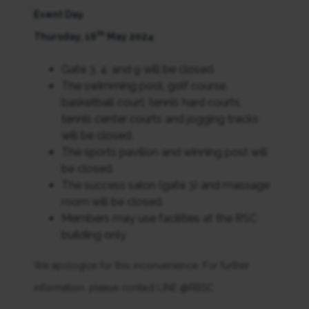
Event Day
th
Thursday, 16
May 2024
Gate 3, 4, and 9 will be closed.
The swimming pool, golf course,
basketball court, tennis hard courts,
tennis center courts and jogging tracks
will be closed.
The sports pavilion and winning post will
be closed.
The success salon (gate 3) and massage
room will be closed.
Members may use facilities at the RSC
building only
We apologize for this inconvenience. For further
information, please contact LINE @RBSC