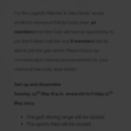
For the Legends Matches & Gala Dinner, we are
excited to announce that by lucky draw,
40
members
from the Club will have an opportunity to
join the football matches and
8 members
will be
able to join the gala dinner. Please follow our
communication channel announcements for your
chance at free lucky draw tickets!
Set-up and dissemble
th
th
Sunday, 12
May (6 p.m. onwards) to Friday 17
May 2024
The golf driving range will be closed.
The sports field will be closed.